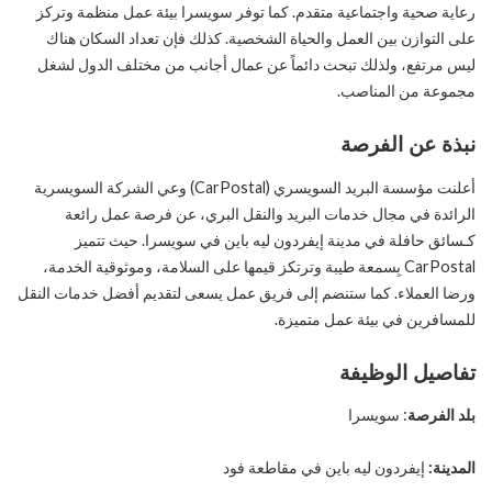
رعاية صحية واجتماعية متقدم. كما توفر سويسرا بيئة عمل منظمة وتركز
على التوازن بين العمل والحياة الشخصية. كذلك فإن تعداد السكان هناك
ليس مرتفع، ولذلك تبحث دائماً عن عمال أجانب من مختلف الدول لشغل
مجموعة من المناصب.
نبذة عن الفرصة
أعلنت مؤسسة البريد السويسري (CarPostal) وعي الشركة السويسرية
الرائدة في مجال خدمات البريد والنقل البري، عن فرصة عمل رائعة
كـسائق حافلة في مدينة إيفردون ليه باين في سويسرا. حيث تتميز
CarPostal بِسمعة طيبة وترتكز قيمها على السلامة، وموثوقية الخدمة،
ورضا العملاء. كما ستنضم إلى فريق عمل يسعى لتقديم أفضل خدمات النقل
للمسافرين في بيئة عمل متميزة.
تفاصيل الوظيفة
بلد الفرصة
: سويسرا
المدينة:
إيفردون ليه باين في مقاطعة فود