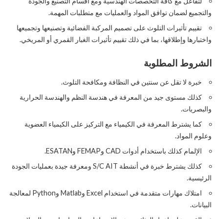
لتفاعل مع كافة التخصصات الهندسية ومع أقسام التصنيع والجودة
والتجميع لضمان توافق المواد والعمليات مع متطلبات المهمة.
تقييم تأثيرات التلوث على تصميم المركبة الفضائية وتصنيعها وتجميعها
واختبارها وإطلاقها، بما في ذلك تقييم تأثيرات الغبار القمري أو المريخي.
الشروط المطلوبة
خبرة لا تقل عن سنتين في النظافة ومكافحة التلوث.
كذلك مستوى جيد من المعرفة في هندسة النظم والهندسة الحرارية
والبصريات.
كما يشترط المعرفة في الكيمياء مع التركيز على الكيمياء العضوية
وعلوم المواد.
الإلمام كذلك باستخدام أدوات CAD وFEMAP وESATAN.
كذلك يشترط خبرة في أنشطة S/C AIT ومعرفة جيدة بعمليات الجودة
الرئيسية.
امتلاك مهارات متقدمة في استخدام Excel وMatlab وPython لمعالجة
البيانات.