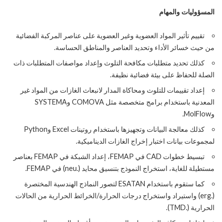
المسؤوليات والمهام
تقييم تأثير المواد العضوية وغير العضوية على عناصر المركبة الفضائية
من حيث خسائر الأداء وتحديد العناصر والمناطق الحساسة.
كذلك تحديد متطلبات مكافحة التلوث وإعداد مواصفات المتطلبات ذات
الصلة للحفاظ على بيئة فضائية نظيفة.
إعداد تقييمات للتلوث ومحاكاة المدار لانبعاث الغازات من المواد غير
المعدنية باستخدام برامج متخصصة مثل COMOVA وSYSTEMA
وMolFlow.
كذلك معالجة البيانات وتجهيزها باستخدام روتينات Excel وPython
لمجموعات بيانات اختبار إخراج الغازات الديناميكية.
تبسيط خطوات CAD في FEMAP، إعداد الشبكة في FEMAP بعناصر
مستطيلة للغاية، استخراج النموذج بتنسيق محايد (.neu) في FEMAP.
كما ستقوم باستخدام ESATAN لتصور النماذج الهندسية المختصرة
(.erg) واستيراد واستخراج درجات الحرارة/الخرائط الحرارية من الحالات
الحرارية (.TMD).