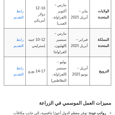
مارس –
12-16
الولايات
يناير –
أكتوبر
رابط
دولار
المتحدة
أبريل 2025
(الفراولة،
التقديم
أمريكي
العنب)
مارس –
المملكة
فبراير –
سبتمبر
10-12 جنيه
رابط
المتحدة
أبريل 2025
(الهليون،
إسترليني
التقديم
الفراولة)
يوليو –
أبريل –
سبتمبر
رابط
النرويج
14-17 يورو
يونيو 2025
(الفراولة،
التقديم
البطاطس)
مميزات العمل الموسمي في الزراعة
رواتب جيدة
: توفر معظم الدول أجورًا تنافسية، إلى جانب مكافآت