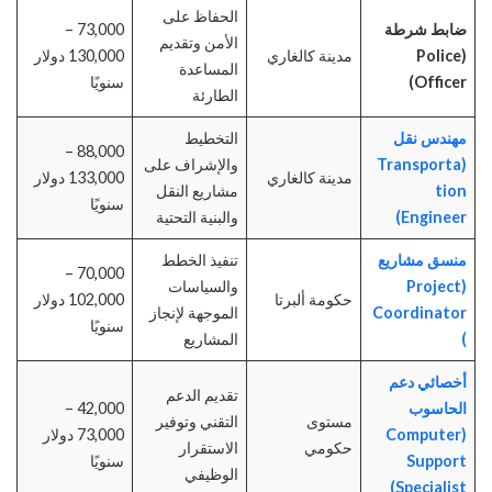
الحفاظ على
ضابط شرطة
73,000 –
الأمن وتقديم
(Police
مدينة كالغاري
130,000 دولار
المساعدة
Officer)
سنويًا
الطارئة
مهندس نقل
التخطيط
88,000 –
(Transporta
والإشراف على
مدينة كالغاري
133,000 دولار
tion
مشاريع النقل
سنويًا
Engineer)
والبنية التحتية
منسق مشاريع
تنفيذ الخطط
70,000 –
(Project
والسياسات
حكومة ألبرتا
102,000 دولار
Coordinator
الموجهة لإنجاز
سنويًا
)
المشاريع
أخصائي دعم
تقديم الدعم
الحاسوب
42,000 –
مستوى
التقني وتوفير
(Computer
73,000 دولار
حكومي
الاستقرار
Support
سنويًا
الوظيفي
Specialist)