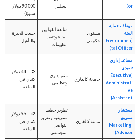
or)
السلس
90,000 دولار
سنويًا)
موظف حماية
متابعة القوانين
البيئة
مستوى
حسب الخبرة
البيئية وتنفيذ
(Environmen
حكومي
والتأهيل
التقييمات
tal Officer)
مساعد إداري
تنفيذي
33 – 44 دولار
(Executive
دعم إداري
جامعة كالغاري
كندي في
Administrati
وتنظيمي
الساعة
ve
Assistant)
مستشار
تطوير خطط
42 – 56 دولار
تسويق
تسويقية وتعزيز
مدينة كالغاري
كندي في
(Marketing
التواصل
الساعة
Advisor)
المجتمعي