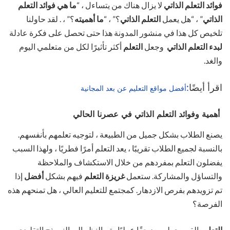
فوائد التعلم الذاتي
لا يزال هناك من يتساءل ، “
ما هي فوائد التعلم
الذاتي
” ، “هل يعمل
التعلم الذاتي
؟” ، “
ما أهميته
؟” ، . لقد حاولنا
تلخيص كل هذا في منشور المدونة هذا حتى تحصل على فكرة عادلة
لبدء التعلم الذاتي
وجعل
التعلم
أكثر تأثيرًا لكل من متعلمي اليوم
والغد.
اقرأ أيضًا
:
أفضل مواقع التعليم عن بعد المجانية
أهمية وفوائد التعلم الذاتي في عصرنا الحالي
يصنع الطلاب بشكل جميل من الطبيعة ، لتوجيه تعلمهم بأنفسهم.
بالنسبة لجميع الطلاب تقريبًا ، يعد التعلم أمرًا فطريًا ، ولهذا السبب
يفضلون التعلم بمفردهم من خلال الاستكشاف والملاحظة
والتساؤل والمشاركة. ستعمل
غريزة التعلم
فيهم بشكل
أفضل
إذا
تم تزويدهم بفرص الازدهار. كمجتمع للتعليم العالي ، هل تمنحهم هذه
الفرصة؟
التعليم
القسري لم يعد حقًا عمليًا. يتم النظر إلى النموذج التقليدي