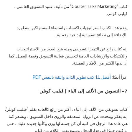
كتاب “Coulter Talks Marketing” من تأليف عميد التسويق العالمي ،
فيليب كولتر.
يقدم هذا الكتاب استراتيجيات اكتساب واستبقاء للمستهلكين متطورة
بالإضافة إلى نصائح تسويقية إبداعية وعملية.
إنه كتاب رائع عن التميز التسويقي ومنه ينبع العديد من الاستراتيجيات
والتكتيكات والإرشادات العامة لتحسين فعالية التسويق وقيمة العميل. كما
أن لديها الكثير من الأفكار العميقة.
اقرأ أيضًا:
أفضل 11 كتب تطوير الذات والثقة بالنفس PDF
7- التسويق من الألف إلى الياء | فيليب كوتلر.
كتاب تسويقي من الألف إلى الياء ، أكثر من رائع كالعادة بقلم “فيليب كوتلر”.
إنه يفكر ويتحدث عن الزوايا المتعمقة والرؤى داخل التسويق ، وتشعر كما
هي عادة هذا الرجل في كتبه أن كل جملة لها وزن وكأنها جديدة عليك ، حتى
لو كنت خبيرًا في هذا. المجال وسمع نفس الكلام من قبل.