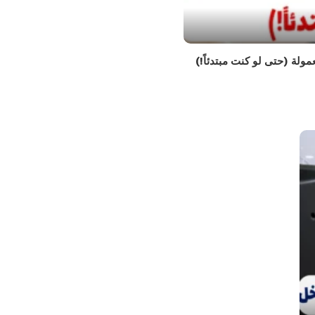
مولة (حتى لو كنت مبتدئاً!)