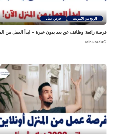
الربح من الانترنت
فرص عمل
فرصة رائعة: وظائف عن بعد بدون خبرة – ابدأ العمل من الم
4 Min Read