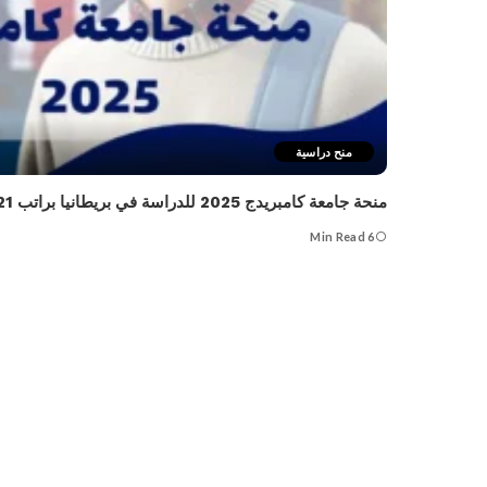
منح دراسية
منحة جامعة كامبريدج 2025 للدراسة في بريطانيا براتب 21 ألف جنيه إسترليني سنوياً
6 Min Read