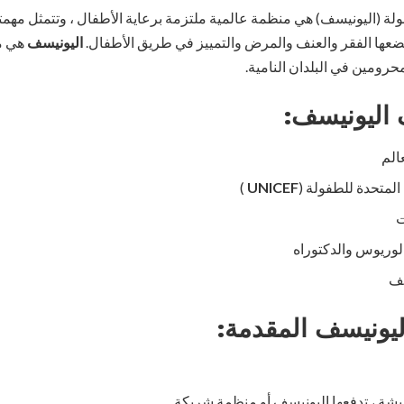
لة (اليونيسف) هي منظمة عالمية ملتزمة برعاية الأطفال ، وتتمثل مهمت
يضعها الفقر والعنف والمرض والتمييز في طريق الأطفال.
اليونيسف
هي م
حرومين في البلدان النامية.
اليونيسف:
الم
المتحدة للطفولة (
UNICEF
)
ت
الوريوس والدكتوراه
لف
ليونيسف المقدمة:
شة ، تدفعها اليونيسف أو منظمة شريكة.