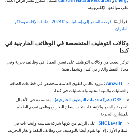
Energy
و
Canadian Natural Resources
بشكل متكرر بنشر فرص العمل
على مواقعها الإلكترونية.
اقرأ أيضًا:
فرصة السفر إلى إسبانيا مجانًا 2024: شاملة الإقامة وتذاكر
الطيران
وكالات التوظيف المتخصصة في الوظائف الخارجية في
كندا
تركز العديد من وكالات التوظيف على تعيين العمال في وظائف بحرية وفي
مجال النفط والغاز في كندا. وتشمل هذه:
Airswift
: مزود عالمي للقوى العاملة متخصص في قطاعات الطاقة
والعمليات والبنية التحتية وله عمليات في كندا.
ORSI (شركة خدمات التوظيف الخارجية)
: متخصصة في الأعمال
البحرية والحفر والإنشاءات تحت سطح البحر وموظفي تقديم الطعام
للمشاريع البحرية.
SNC Lavalin
: على الرغم من كونها شركة هندسية وإنشاءات في
المقام الأول، إلا أنها تقوم أيضًا بالتوظيف في وظائف النفط والغاز البحرية.