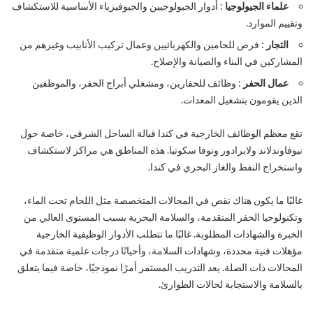
علماء الجيولوجيا
: أدوار الجيولوجيين والجيوفيزياء الأساسية للاستكشاف
وتقييم الموارد.
التجار
: فرص للحامين والكهربائيين وعمال تركيب الأنابيب وغيرهم من
المشاركين في البناء والصيانة والإصلاح.
عمال الحفر
: وظائف للحفارين، ومشغلي أبراج الحفر، والموظفين
الذين يقومون بتشغيل المعدات.
تقع معظم الوظائف الخارجية في كندا قبالة الساحل الشرقي، خاصة حول
نيوفاوندلاند ولابرادور ونوفا سكوتيا. هذه المناطق هي مراكز لاستكشاف
واستخراج النفط والغاز البحري في كندا.
غالبًا ما يكون هناك نقص في المجالات المتخصصة مثل اللحام تحت الماء،
وتكنولوجيا الحفر المتقدمة، والسلامة البحرية بسبب المستوى العالي من
الخبرة والشهادات المطلوبة. غالبًا ما تتطلب الأدوار الوظيفية الخارجية
مؤهلات فنية محددة، وشهادات السلامة، وأحيانًا درجات علمية متقدمة في
المجالات ذات الصلة. يعد التدريب المستمر أمرًا نموذجيًا، خاصة فيما يتعلق
بالسلامة والاستجابة لحالات الطوارئ.