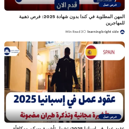
فرص عمل
المهن المطلوبة في كندا بدون شهادة 2025: فرص ذهبية
للمهاجرين
3 Min Read
learning bright side
Posted
by
فرص عمل
عقود عمل في إسبانيا 2025: تشمل تأشيرة وسكن ومكافأة