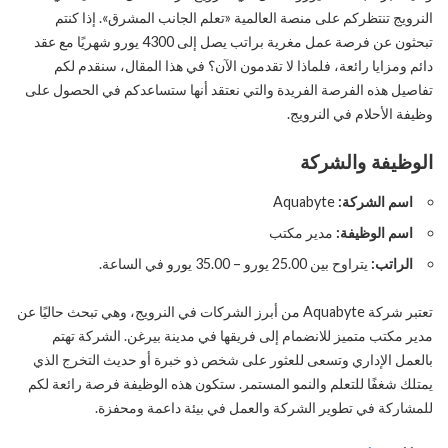
النرويج تنتظركم على منصة العالمية «تعلم الجانب المشرق». إذا كنتم
تبحثون عن فرصة عمل مغرية براتب يصل إلى 4300 يورو شهريًا مع عقد
دائم ومزايا رائعة، فلماذا لا تقدمون الآن؟ في هذا المقال، سنقدم لكم
تفاصيل هذه الفرصة الفريدة والتي نعتقد أنها ستساعدكم في الحصول على
وظيفة الأحلام في النرويج.
الوظيفة والشركة
اسم الشركة:
Aquabyte
اسم الوظيفة:
مدير مكتب
الراتب:
يتراوح بين 25.00 يورو – 35.00 يورو في الساعة.
تعتبر شركة Aquabyte من أبرز الشركات في النرويج، وهي تبحث حاليًا عن
مدير مكتب متميز للانضمام إلى فريقها في مدينة بيرغن. الشركة تهتم
بالعمل الإداري وتسعى للعثور على شخص ذو خبرة أو حديث التخرج الذي
يمتلك شغفًا للتعلم والنمو المستمر. ستكون هذه الوظيفة فرصة رائعة لكم
للمشاركة في تطوير الشركة والعمل في بيئة داعمة ومحفزة.