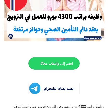
انضم إلى واتساب مجانًا
انضم لقناة التليجرام
وظيفة براتب 4300 يورو للعمل في النرويج فرصة عمل استثنائية في