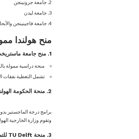
جامعة جرونينجن
جامعة ليدن
جامعة فاجينينجن والأبح
منح هولندا ممو
1. منح جامعة ماستريخت:
منحة دراسية ممولة بالكامل ت
تشمل التغطية نفقات ال
2. منحة الحكومة الهولندية:
برامج درجة الماجستير بدوا
وتقوم وزارة الخارجية الهولن
3. منحة TU Delft للتميز: