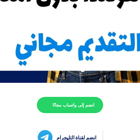
انضم إلى واتساب مجانًا
انضم لقناة التليجرام