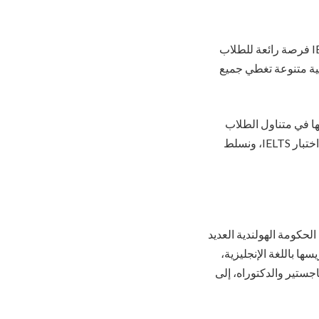
يمثل استكشاف التعليم العالي في هولندا دون تعقيدات اختبار IELTS فرصة رائعة للطلاب
سية متنوعة تغطي جميع
ارات لغة أخرى، مما يجعلها في متناول الطلاب
الدوليين للحصول على المنح الدراسية لدراساتهم. وهنا نتطرق إلى تفاصيل الدراسة في هولندا بدون اختبار IELTS، ونسلط
لحكومة الهولندية العديد
من مجالات الدراسة. مع أكثر من 2100 دورة يتم تدريسها باللغة الإنجليزية،
جستير والدكتوراه، إلى