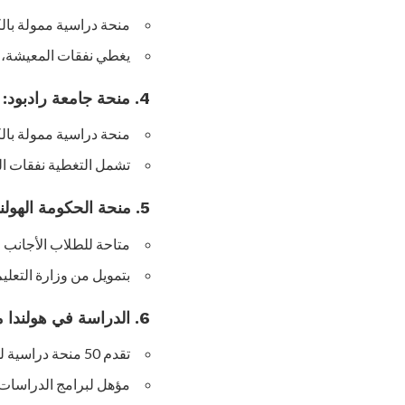
منحة دراسية ممولة بالكامل في جامعة TU Delft، الم
يغطي نفقات المعيشة، و
4. منحة جامعة رادبود:
منحة دراسية ممولة بالك
تشمل التغطية نفقات ال
5. منحة الحكومة الهولندية:
متاحة للطلاب الأجانب 
بتمويل من وزارة التعليم 
6. الدراسة في هولندا منحة جامعة تفينتي (UTS):
تقدم 50 منحة دراسية للطلاب الدوليين المتفوقين.
مؤهل لبرامج الدراسات ا