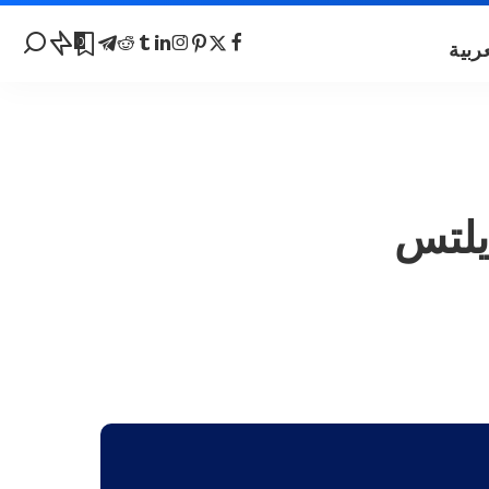
0
يلتس