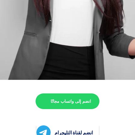
انضم إلى واتساب مجانًا
انضم لقناة التليجرام