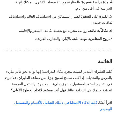
مدة دراسة قصيرة
: بالمقارنة مع التخصصات الأخرى، يمكنك إنهاء
الدراسة في أقل من عام.
القدرة على السفر
: كطيار، ستتمكن من استكشاف العالم واستكشاف
ثقافات جديدة.
مكافآت مالية
: رواتب مجزية مع تغطية تكاليف السفر والإقامة.
روح المغامرة
: مهنة مليئة بالإثارة والتجارب الفريدة.
الخاتمة
كلية الطيران المدني ليست مجرد مكان للدراسة؛ إنها بوابة نحو عالم مليء
بالفرص والتحديات. إذا كنت تطمح لتصبح جزءًا من صناعة الطيران، فلا تتردد
في التقديم. استعد لمستقبل مشرق مليء بالمغامرة، واستغل الفرصة
لتحقيق حلمك في التحليق عاليًا.
فهل أنت مستعد لاتخاذ الخطوة الأولى؟
اقرأ أيضًا:
كلية الذكاء الاصطناعي: دليلك الشامل للأقسام والمستقبل
الوظيفي