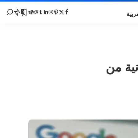
0
نية من