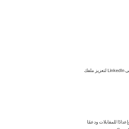
. يمكنك عرض هذه الشهادة على LinkedIn لتعزيز ملفك
دم تدريبًا فرديًا مجانيًا وإعدادًا للمقابلات ودعمًا