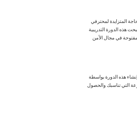
ي، إدراكًا للحاجة المتزايدة لمحترفي
الم العام الماضي، أصبحت هذه الدورة التدريبية
 مضى. في الولايات المتحدة وحدها، هناك أكثر من 750.000 وظيفة مفتوحة في مجال الأمن
خبرة السابقة. تم إنشاء هذه الدورة بواسطة
تعلم بالسرعة التي تناسبك والحصول