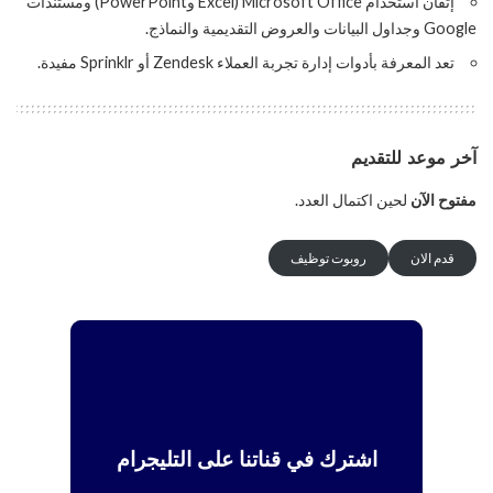
إتقان استخدام Microsoft Office (Excel وPowerPoint) ومستندات
Google وجداول البيانات والعروض التقديمية والنماذج.
تعد المعرفة بأدوات إدارة تجربة العملاء Zendesk أو Sprinklr مفيدة.
آخر موعد للتقديم
مفتوح الآن
لحين اكتمال العدد.
قدم الان
روبوت توظيف
اشترك في قناتنا على التليجرام