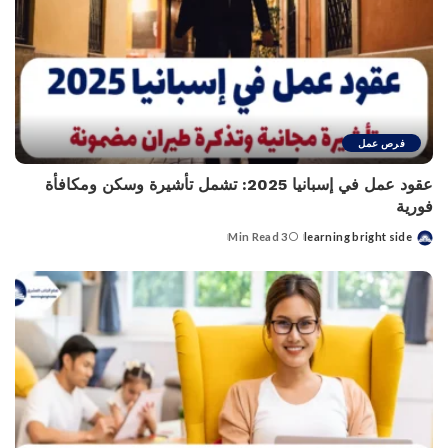
فرص عمل
عقود عمل في إسبانيا 2025: تشمل تأشيرة وسكن ومكافأة
فورية
3 Min Read
learning bright side
Posted
by