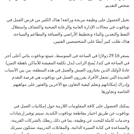
شخص التقديم.
تخيل الحصول على وظيفة مربحة ورائعة! هناك الكثير من فرص العمل في
نونافوت في مجالات الإدارة العامة والرعاية الصحية واكتشاف واستغلال
النفط والتعدين والبناء وتخطيط الأراضي والضيافة والمطاعم والسياحة.
هناك طلب كبير أيضًا على المتخصصين الفنيين.
بسعر 29.16 دولارًا في الساعة في المتوسط، تتمتع نونافوت بثاني أعلى أجر
في الساعة في كندا. يُمنح الراتب (بدل تكلفة المعيشة للأماكن باهظة الثمن)
عادةً لأولئك الذين يختارون العيش والعمل في هذه المنطقة. من بين الأسباب
العديدة التي تجعل الأفراد يقررون العمل في نونافوت هي فرصة التقدم
وإدراك إمكاناتهم وتعلم كيفية التعاون مع الآخرين والعثور على مواهبهم
الخاصة وتجاوزها.
يمكنك الحصول على كافة المعلومات اللازمة حول إمكانيات العمل في
نونافوت عن طريق اختيار مقاطعة نونافوت الكندية. سيتم توفير إرشادات
وخدمات كاملة للبحث عن وظيفة، بما في ذلك ربطك بالشركات القريبة،
والمساعدة في كتابة السيرة الذاتية، والمقابلات التدريبية. ستكون سيرتك