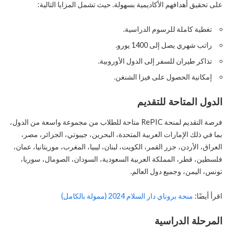
على تحقيق أهدافهم الأكاديمية بسهولة. حيث تشمل المزايا التالية:
تغطية كاملة للرسوم الدراسية.
راتب شهري يصل إلى 1400 يورو.
تذاكر طيران للسفر إلى الدول الأوروبية.
إمكانية الحصول على فيزا الشنغن.
الدول المتاحة للتقديم
فرصة التقديم لمنحة RePIC متاحة للطلاب من مجموعة واسعة من الدول،
بما في ذلك الإمارات العربية المتحدة، البحرين، جيبوتي، الجزائر، مصر،
العراق، الأردن، جزر القمر، الكويت، لبنان، ليبيا، المغرب، موريتانيا، عمان،
فلسطين، قطر، المملكة العربية السعودية، السودان، الصومال، سوريا،
تونس، اليمن، وجميع دول العالم.
اقرأ أيضًا:
منحة بروناي دار السلام 2024 (ممولة بالكامل)
المرحلة الدراسية