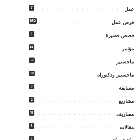
7
عمل
852
فرص عمل
1
قصص قصيرة
14
مؤتمر
52
ماجستير
38
ماجستير ودكتوراه
3
مسابقة
2
مشاريع
15
مصاريف
5
مقالات
4