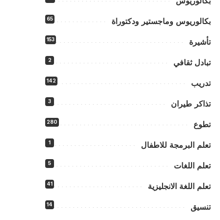
بكالوريوس
65
بكالوريوس وماجستير ودكتوراة
153
تأشيرة
2
تبادل ثقافي
142
تدريب
3
تذاكر طيران
280
تطوع
1
تعلم البرمجة للاطفال
5
تعلم اللغات
41
تعلم اللغة الانجليزية
14
تنسيق