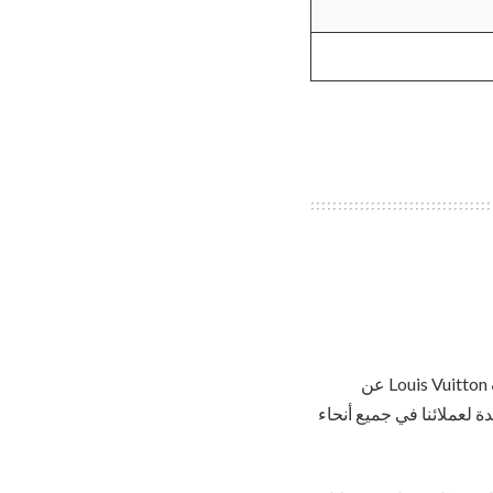
من أجل مساعدة متجرنا الرئيسي في Paseo de Gracia خلال عطلات نهاية الأسبوع الصيفية ، تبحث Louis Vuitton عن
لعملائنا في جميع أنحاء