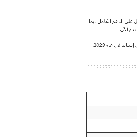
على الدعم الكامل ، بما
دم الآن.
تعتبر هذه الفرصة ، الفريدة لمنصة تعلم الجانب المشرق، أفضل عقد عمل موسمي في شركة LV في إسبانيا في عام 2023.