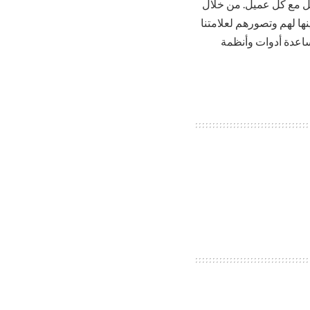
ميل من خلال ضمان الالتزام بمعايير Louis Vuitton عند التعامل مع كل عميل. من خلال
ا لهم وتصورهم لعلامتنا
مساعدة أدوات وأنظمة