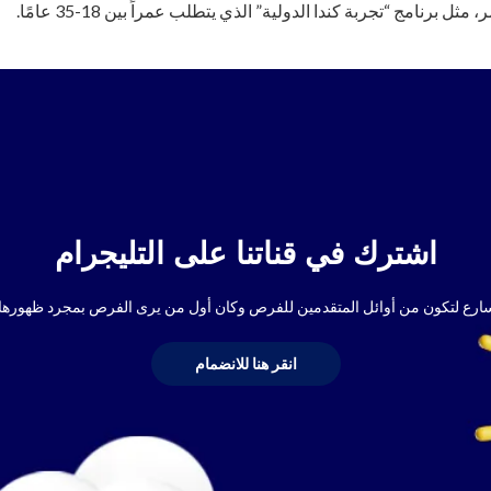
ثل برنامج “تجربة كندا الدولية” الذي يتطلب عمراً بين 18-35 عامًا.
اشترك في قناتنا على التليجرام
ارع لتكون من أوائل المتقدمين للفرص وكان أول من يرى الفرص بمجرد ظهورها.
انقر هنا للانضمام