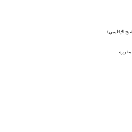
يح الإقليمي).
لمقررة.