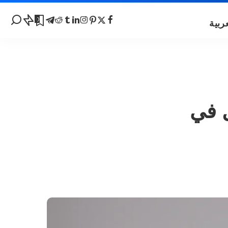
0
 في