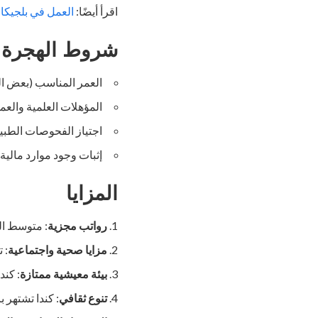
اقرأ أيضًا:
العمل في بلجيكا بدون
شروط الهجرة
العمر المناسب (بعض الب
المؤهلات العلمية والعمل
اجتياز الفحوصات الطبي
إثبات وجود موارد مالية
المزايا
رواتب مجزية
: متوسط ال
مزایا صحية واجتماعية
: 
بيئة معيشية ممتازة
: كند
تنوع ثقافي
: كندا تشتهر با