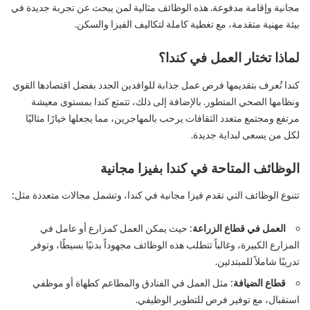
مجانية وإقامة مدفوعة. هذه الوظائف مثالية لمن يبحث عن تجربة جديدة في
بيئة مهنية متقدمة، مع تغطية كاملة لتكاليف الفيزا والسكن.
لماذا تختار العمل في كندا؟
كندا تُعرف بتقديمها فرص عمل جذابة للوافدين الجدد بفضل اقتصادها القوي
ونظامها الصحي المتطور. بالإضافة إلى ذلك، تتمتع كندا بمستوى معيشة
مرتفع ومجتمع متعدد الثقافات يرحب بالمهاجرين، مما يجعلها خيارًا مثاليًا
لكل من يسعى لبداية جديدة.
الوظائف المتاحة في كندا بفيزا مجانية
تتنوع الوظائف التي تقدم فيزا مجانية في كندا، وتشمل مجالات متعددة مثل:
العمل في قطاع الزراعة
: حيث يمكن العمل كمزارع أو عامل في
المزارع الكبيرة، وغالباً تتطلب هذه الوظائف مجهوداً بدنيًا بسيطًا، وتوفر
تدريبًا شاملاً للمبتدئين.
قطاع الضيافة
: مثل العمل في الفنادق والمطاعم كطهاة أو موظفي
استقبال، مع توفير فرص للتطوير الوظيفي.