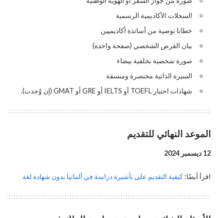
صورة من جواز السفر أو الهوية الوطنية
السجلات الأكاديمية الرسمية
خطابا توصية من أساتذة أكاديميين
بيان الغرض الشخصي (صفحة واحدة)
صورة شخصية بخلفية بيضاء
السيرة الذاتية مختصرة ومنسقة
شهادات اختبار TOEFL أو IELTS أو GRE أو GMAT (إن وُجدت).
الموعد النهائي للتقديم
12 ديسمبر 2024
اقرأ أيضًا:
كيفية التقديم على تأشيرة دراسة في ألمانيا بدون شهادة لغة