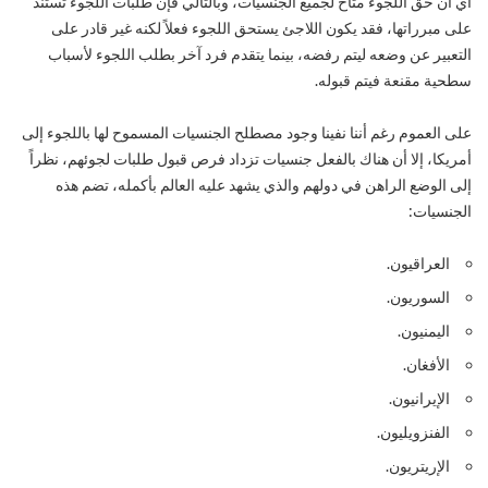
أي أن حق اللجوء متاح لجميع الجنسيات، وبالتالي فإن طلبات اللجوء تستند
على مبرراتها، فقد يكون اللاجئ يستحق اللجوء فعلاً لكنه غير قادر على
التعبير عن وضعه ليتم رفضه، بينما يتقدم فرد آخر بطلب اللجوء لأسباب
سطحية مقنعة فيتم قبوله.
على العموم رغم أننا نفينا وجود مصطلح الجنسيات المسموح لها باللجوء إلى
أمريكا، إلا أن هناك بالفعل جنسيات تزداد فرص قبول طلبات لجوئهم، نظراً
إلى الوضع الراهن في دولهم والذي يشهد عليه العالم بأكمله، تضم هذه
الجنسيات:
العراقيون.
السوريون.
اليمنيون.
الأفغان.
الإيرانيون.
الفنزويليون.
الإريتريون.