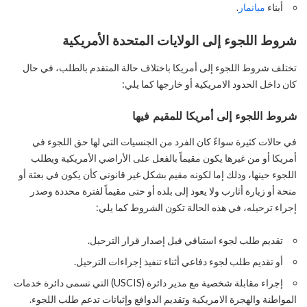
أبناء
ميانمار
.
شروط اللجوء إلى الولايات المتحدة الأمريكية
تختلف شروط اللجوء إلى أمريكا باختلاف حالة المتقدم بالطلب، في حال
كان داخل الحدود الامريكية أو خارجها كما يلي:
شروط اللجوء إلى أمريكا للمقيم فيها
في حالات كثيرة سواءً كان الفرد من الجنسيات التي لها حق اللجوء في
أمريكا أو من غيرها يكون مقيماً بالفعل على الأراضي الأمريكية ويطلب
اللجوء حينها، وذلك إما لكونه مقيم بشكل غير قانوني كأن يكون في بعثة أو
منحة أو زيارة أثارب ولا يعود إلى بلده أو حتى مقيماً لفترة محددة وصدر
إجراء ترحيله، في هذه الحالة تكون الشروط كما يلي:
تقديم طلب لجوء استباقي قبل إصدار قرار الترحيل.
أو تقديم طلب لجوء دفاعي أثناء تنفيذ إجراءات الترحيل.
إجراء مقابلة شخصية مع مدير دائرة (USCIS) التي تسمى دائرة خدمات
المواطنة والهجرة الامريكية وتقديم الدوافع وإثباتات تدعم طلب اللجوء.