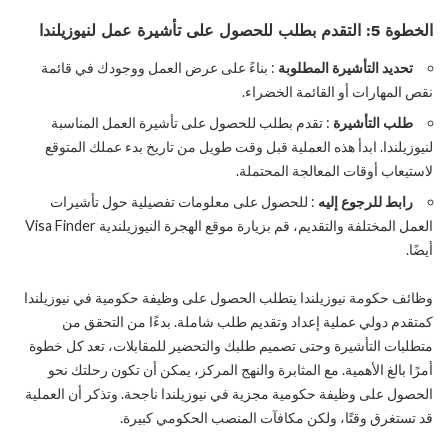
الخطوة 5: التقدم بطلب للحصول على تأشيرة عمل لنيوزيلندا
تحديد التأشيرة المطلوبة
: بناءً على عرض العمل ووجودك في قائمة
نقص المهارات أو القائمة الخضراء.
طلب التأشيرة
: تقدم بطلب للحصول على تأشيرة العمل المناسبة
لنيوزيلندا. ابدأ هذه العملية قبل وقت طويل من تاريخ بدء عملك المتوقع
لاستيعاب أوقات المعالجة المحتملة.
رابط للرجوع إليه
: للحصول على معلومات تفصيلية حول تأشيرات
العمل المختلفة والتقديم، قم بزيارة موقع الهجرة النيوزيلندية Visa Finder
أيضًا.
وظائف حكومة نيوزيلندا يتطلب الحصول على وظيفة حكومية في نيوزيلندا
كمتقدم دولي عملية إعداد وتقديم طلب شاملة. بدءًا من التحقق من
متطلبات التأشيرة وحتى تصميم طلبك والتحضير للمقابلات، تعد كل خطوة
أمرًا بالغ الأهمية. مع المثابرة والنهج المركز، يمكن أن تكون رحلتك نحو
الحصول على وظيفة حكومية مجزية في نيوزيلندا ناجحة. وتذكر أن العملية
قد تستغرق وقتًا، ولكن مكافآت المنصب الحكومي كبيرة.