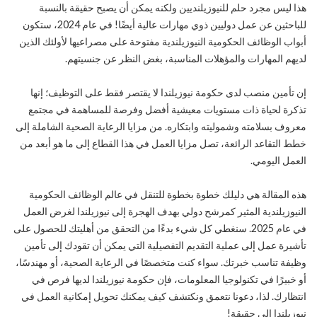
هذا ليس مجرد حلم للنيوزيلنديين ولكنه يمكن أن يصبح حقيقة بالنسبة
للباحثين عن عمل دوليين ذوي مهارات عالية أيضًا! في عام 2024، ستكون
أبواب الوظائف الحكومية النيوزيلندية مفتوحة على مصراعيها لأولئك الذين
لديهم المهارات والمؤهلات المناسبة، بغض النظر عن جنسيتهم.
إن تأمين منصب لدى حكومة نيوزيلندا لا يقتصر فقط على التوظيف؛ إنها
تذكرة لحياة ذات مستويات معيشية أفضل وفرصة للمساهمة في مجتمع
معروف بسلامته وشموليته وابتكاره. من مزايا الرعاية الصحية الشاملة إلى
خطط التقاعد الرائعة، تصل مزايا العمل في هذا القطاع إلى ما هو أبعد من
العمل اليومي.
هذه المقالة هي دليلك خطوة بخطوة للتنقل في عالم الوظائف الحكومية
النيوزيلندية المثير كمرشح دولي بهدف الهجرة إلى نيوزيلندا لغرض العمل
في عام 2025. سنغطي كل شيء بدءًا من التحقق من أهليتك للحصول على
تأشيرة عمل إلى عملية التقديم التفصيلية التي يمكن أن تقودك إلى تأمين
وظيفة تناسب خبرتك. سواء كنت متخصصًا في الرعاية الصحية، أو مهندسًا،
أو خبيرًا في تكنولوجيا المعلومات، فإن حكومة نيوزيلندا لديها فرص في
انتظارك. لذا، دعونا نتعمق ونكتشف كيف يمكنك تحويل إمكانية العمل في
نيوزيلندا إلى حقيقة!