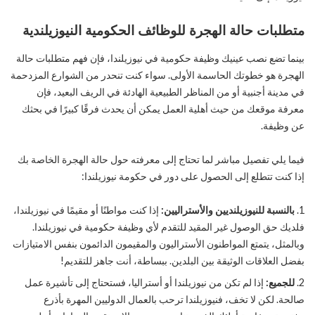
متطلبات حالة الهجرة للوظائف الحكومية النيوزيلندية
بينما تضع نصب عينيك وظيفة حكومية في نيوزيلندا، فإن فهم متطلبات حالة
الهجرة هو خطوتك الحاسمة الأولى. سواء كنت تنحدر من الشوارع المزدحمة
في مدينة أجنبية أو من المناظر الطبيعية الهادئة في الريف البعيد، فإن
معرفة موقعك من حيث أهلية العمل يمكن أن يحدث فرقًا كبيرًا في بحثك
عن وظيفة.
فيما يلي تفصيل مباشر لما تحتاج إلى معرفته حول حالة الهجرة الخاصة بك
إذا كنت تتطلع إلى الحصول على دور في حكومة نيوزيلندا:
بالنسبة للنيوزيلنديين والأستراليين:
إذا كنت مواطنًا أو مقيمًا في نيوزيلندا،
فلديك حق الوصول غير المقيد للتقدم لأي وظيفة حكومية في نيوزيلندا.
وبالمثل، يتمتع المواطنون الأستراليون والمقيمون الدائمون بنفس الامتيازات
بفضل العلاقات الوثيقة بين البلدين. ببساطة، أنت جاهز للتقديم!
للجميع:
إذا لم تكن من نيوزيلندا أو أستراليا، فستحتاج إلى تأشيرة عمل
صالحة. لكن لا تخف، فنيوزيلندا ترحب بالعمال الدوليين المهرة بأذرع