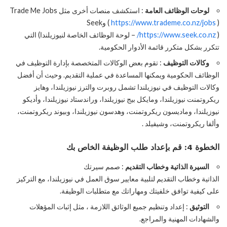
لوحات الوظائف العامة
: استكشف منصات أخرى مثل Trade Me Jobs
https://www.trademe.co.nz/jobs
(
) وSeek
(
https://www.seek.co.nz/
– لوحة الوظائف الخاصة لنيوزيلندا) التي
تتكرر بشكل متكرر قائمة الأدوار الحكومية.
وكالات التوظيف
: تقوم بعض الوكالات المتخصصة بإدارة التوظيف في
الوظائف الحكومية ويمكنها المساعدة في عملية التقديم. وحيث أن أفضل
وكالات التوظيف في نيوزيلندا تشمل روبرت والترز نيوزيلندا، وهايز
ريكروتمنت نيوزيلندا، ومايكل بيج نيوزيلندا، وراندستاد نيوزيلندا، وأديكو
نيوزيلندا، وماديسون ريكروتمنت، وهدسون نيوزيلندا، وبيوند ريكروتمنت،
وألفا ريكروتمنت، وشيفيلد .
الخطوة 4: قم بإعداد طلب الوظيفة الخاص بك
السيرة الذاتية وخطاب التقديم
: صمم سيرتك
الذاتية وخطاب التقديم لتلبية معايير سوق العمل في نيوزيلندا، مع التركيز
على كيفية توافق خلفيتك ومهاراتك مع متطلبات الوظيفة.
التوثيق
: إعداد وتنظيم جميع الوثائق اللازمة ، مثل إثبات المؤهلات
والشهادات المهنية والمراجع.