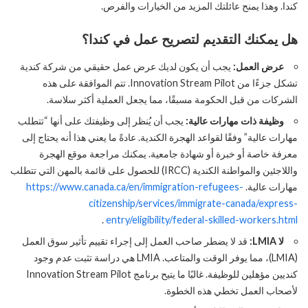
كندا. وهذا يمنح عائلتك المزيد من الخيارات والفرص.
هل يمكنك التقديم لتصريح عمل في كندا؟
عرض العمل:
يجب أن يكون لديك عرض عمل حقيقي من شركة كندية
تشكل جزءًا من Innovation Stream Pilot. تتم الموافقة على هذه
الشركات من قبل الحكومة مسبقًا، مما يجعل العملية أكثر سلاسة.
وظيفة ذات مهارات عالية:
يجب أن يُنظر إلى وظيفتك على أنها “تتطلب
مهارات عالية” وفقًا لقواعد الهجرة الكندية. عادةً ما يعني هذا أنه يحتاج إلى
معرفة خاصة أو خبرة أو شهادة جامعية. يمكنك مراجعة موقع الهجرة
واللاجئين والمواطنة الكندية (IRCC) للحصول على قائمة بالمهن التي تتطلب
مهارات عالية.
https://www.canada.ca/en/immigration-refugees-
citizenship/services/immigrate-canada/express-
.
entry/eligibility/federal-skilled-workers.html
لا LMIA:
قد لا يضطر صاحب العمل إلى إجراء تقييم تأثير سوق العمل
(LMIA)، مما يوفر الوقت والمتاعب. LMIA هي دراسة تثبت عدم وجود
كنديين مؤهلين للوظيفة. غالبًا ما يتيح برنامج Innovation Stream Pilot
لأصحاب العمل تخطي هذه الخطوة.