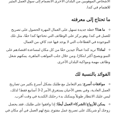
الأشخاص الموهوبين من البلدان الأخرى الانضمام إلى سوق العمل المثير
للاهتمام في كندا.
ما تحتاج إلى معرفته
ما هذا؟
خطة جديدة تسهل على العمال المهرة الحصول على تصريح
للعمل في كندا. وهو يركز على الوظائف التي تحتاجها كندا حقًا، مثل تلك
الموجودة في القطاعات التي لا يوجد فيها عدد كافٍ من العمال.
لماذا؟
تريد كندا عمالًا جيدين حقًا من كل مكان لمساعدة اقتصادهم على
النمو ويصبح أكثر ابتكارًا. ومن خلال جلب المواهب الماهرة، يمكنهم شغل
وظائف مهمة ومواكبة البلدان الأخرى.
الفوائد بالنسبة لك
موافقات أسرع:
يتم التعامل مع طلبك بشكل أسرع بكثير من تصاريح
العمل العادية، وفي بعض الأحيان يستغرق الأمر 2-3 أسابيع فقط! لذلك،
ليس عليك الانتظار طويلاً ويمكنك بدء رحلتك الكندية في وقت أقرب.
يمكن للأزواج/الشركاء العمل أيضًا:
إذا وافقوا على طلبك، فقد يحصل
زوجك أو شريكك على تصريح عمل مفتوح. يتيح لهم العمل في أي مكان في