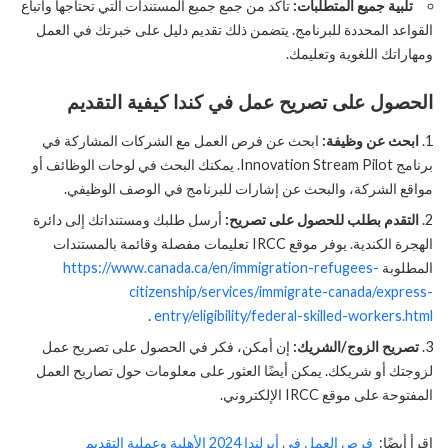
تلبية جميع المتطلبات:
تأكد من جمع جميع المستندات التي تحتاجها واتباع
القواعد المحددة للبرنامج. يتضمن ذلك تقديم دليل على خبرتك في العمل
ومهاراتك اللغوية وتعليمك.
الحصول على تصريح عمل في كندا
كيفية التقديم
ابحث عن وظيفة:
ابحث عن فرص العمل مع الشركات المشاركة في
برنامج Innovation Stream Pilot. يمكنك البحث في لوحات الوظائف أو
مواقع الشركة، والبحث عن إشارات للبرنامج في الوصف الوظيفي.
التقدم بطلب للحصول على تصريح:
أرسل طلبك ومستنداتك إلى دائرة
الهجرة الكندية. يوفر موقع IRCC تعليمات مفصلة وقائمة بالمستندات
المطلوبة
https://www.canada.ca/en/immigration-refugees-
citizenship/services/immigrate-canada/express-
.
entry/eligibility/federal-skilled-workers.html
تصريح الزوج/الشريك:
إن أمكن، فكر في الحصول على تصريح عمل
لزوجتك أو شريكك. يمكن أيضًا العثور على معلومات حول تصاريح العمل
المفتوحة على موقع IRCC الإلكتروني.
اقرأ أيضًا:
فرص العمل في أيرلندا 2024 الأهلية وعملية التقديم