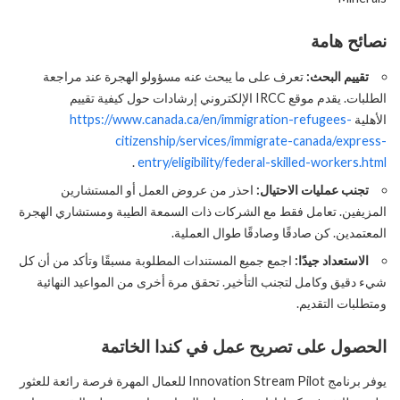
نصائح هامة
تقييم البحث:
تعرف على ما يبحث عنه مسؤولو الهجرة عند مراجعة
الطلبات. يقدم موقع IRCC الإلكتروني إرشادات حول كيفية تقييم
الأهلية
https://www.canada.ca/en/immigration-refugees-
citizenship/services/immigrate-canada/express-
.
entry/eligibility/federal-skilled-workers.html
تجنب عمليات الاحتيال:
احذر من عروض العمل أو المستشارين
المزيفين. تعامل فقط مع الشركات ذات السمعة الطيبة ومستشاري الهجرة
المعتمدين. كن صادقًا وصادقًا طوال العملية.
الاستعداد جيدًا:
اجمع جميع المستندات المطلوبة مسبقًا وتأكد من أن كل
شيء دقيق وكامل لتجنب التأخير. تحقق مرة أخرى من المواعيد النهائية
ومتطلبات التقديم.
الحصول على تصريح عمل في كندا ال
خاتمة
يوفر برنامج Innovation Stream Pilot للعمال المهرة فرصة رائعة للعثور