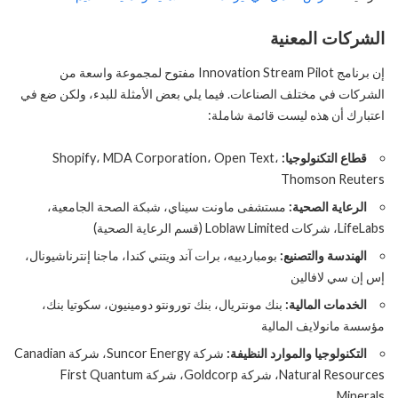
الشركات المعنية
إن برنامج Innovation Stream Pilot مفتوح لمجموعة واسعة من
الشركات في مختلف الصناعات. فيما يلي بعض الأمثلة للبدء، ولكن ضع في
اعتبارك أن هذه ليست قائمة شاملة:
قطاع التكنولوجيا:
Shopify، MDA Corporation، Open Text،
Thomson Reuters
الرعاية الصحية:
مستشفى ماونت سيناي، شبكة الصحة الجامعية،
LifeLabs، شركات Loblaw Limited (قسم الرعاية الصحية)
الهندسة والتصنيع:
بومباردييه، برات آند ويتني كندا، ماجنا إنترناشيونال،
إس إن سي لافالين
الخدمات المالية:
بنك مونتريال، بنك تورونتو دومينيون، سكوتيا بنك،
مؤسسة مانولايف المالية
التكنولوجيا والموارد النظيفة:
شركة Suncor Energy، شركة Canadian
Natural Resources، شركة Goldcorp، شركة First Quantum
Minerals