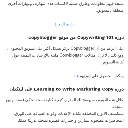
ستجد فيهم معلومات وطرق عملية لاكتساب هذه المهارة ، ومهارات أخرى
متعلقة بالتسويق.
رابط الدورة
دوره Copywriting 101 من موقع copyblogger
على الرغم من أن Copyblogger يركز بشكل أكبر على تسويق المحتوى ،
ومع ذلك ، لا تزال مقالات Copyblogger مليئة بالإرشادات الثمينة حول
كتابة النصوص
يمكنك الحصول على دورتهم
هنا
دوره Learning to Write Marketing Copy على لينكدان
خلال هذه الدورة ، سيوضح لك المدرب كيفية كتابة نسخة تحكي قصتك وتبيع
منتجك.
ستكتشف الأنواع المختلفة لكتابة الإعلانات وفوائد الصياغة على الورق.
المحاضرات مصحوبة بتمارين واختبارات قصيرة تمنحك تدريبًا عمليًا.