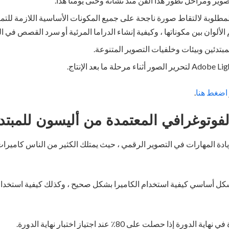
وير ومراحل تطور هذا الفن منذ نشأته وحتى يومنا هذا.
لمطلوبة لالتقاط صورة ناجحة على جميع المكونات الأساسية اللازمة للتميز
م الألوان بين مكوناتها ، وكيفية إنشاء الدراما المرئية أو سرد القصص في 
مبتدئين وبيئات وخلفيات التصوير المتنوعة.
اضغط هنا
.
لفوتوغرافي المعتمدة من أليسون للمبتد
ادة المهارات في التصوير الرقمي ، حيث يمتلك الكثير من الناس كاميرات
ذا حصلت على 80٪ عند اجتياز اختبار نهاية الدورة.