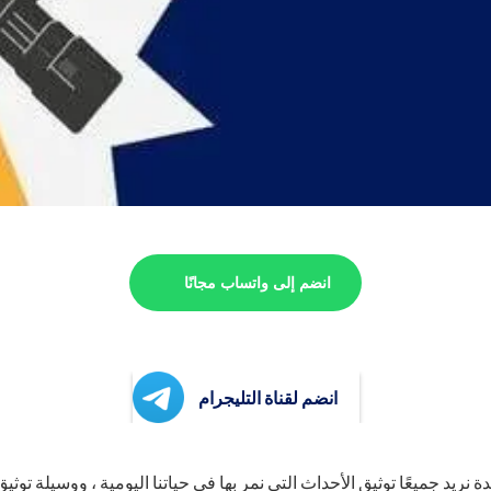
انضم إلى واتساب مجانًا
انضم لقناة التليجرام
نريد جميعًا توثيق الأحداث التي نمر بها في حياتنا اليومية ، ووسيلة توثي