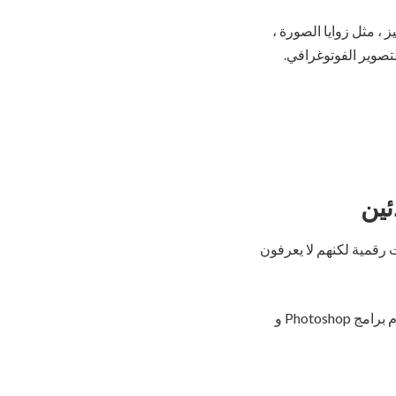
 ، مثل زوايا الصورة ،
التصوير الفوتوغرافي.
ئين
 رقمية لكنهم لا يعرفون
في هذه الدورة ، ستتعلم بشكل أساسي كيفية استخدام الكاميرا بشكل صحيح ، وكذلك كيفية استخدام برامج Photoshop و