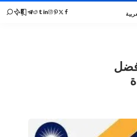
0
أفضل
ة