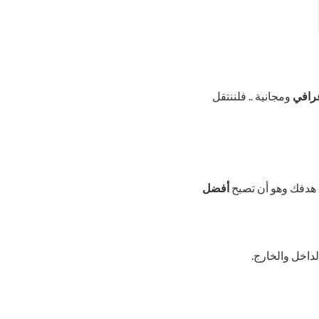
غرافي
ومجانية .. فلننتقل
ق هدفك وهو أن تصبح
أفضل
داخل والخارج.