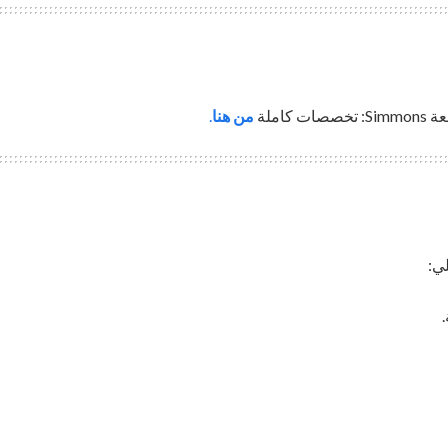
املة
من هنا
.
لي: