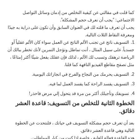
كما قلت في مقالتي عن كيفية التخلص من إدمان وسائل التواصل
الاجتماعي: “يجب أن نعرف حجم المشكلة”.
يجب أن تعرف ما قلته لك في العنوان السابق وأن تكون على دراية به جيدًا
ومعرفة النقاط الثلاث التالية.
التسويف ناتج عن تجنب الألم الناتج عن العمل سواء كان الألم عقلياً أو
جسدياً. على سبيل المثال ، أنت تماطل وتؤجل التمرين لأنك تخطر ببالك أن
الرياضة ترهقك وتسبب لك الألم ، لذلك فإن عقلك يفعل شيئًا أكثر إمتاعًا ،
مثل تصفح مقاطع الفيديو التافهة كما قلنا.
التسويف يحرمك من النجاح والفرح في انجازاتك اليومية.
التسويف يفسد الراحة كما يفسد العمل لما فيه.
تسويفك وتأجيلك أكثر من مرة قد يتحول إلي مرض فاحذر!
الخطوة الثانية للتخلص من التسويف: قاعدة العشر
دقائق.
بعد أن تعرف حجم مشكلة التسويف في حياتك ، فلنتحدث عن الخطوة
التالية وهي قاعدة العشر دقائق.
هذه القاعدة فعالة للغاية ، خاصة إذا كنت من كبار المماطلين.