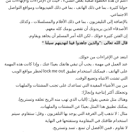
أعلم أن هذه الخطوة صعبة بعض الشيء ، حيث أن الإغراءات والإلهاءات من
حولنا كثيرة ، بما في ذلك الهاتف ، بما في ذلك الفيديوهات ومواقع التواصل
الاجتماعي.
بالإضافة إلى التليفزيون ، بما في ذلك الأفلام والمسلسلات ، وكذلك
الأصدقاء الذين يريدونك أن تقضي يومك كله معهم.
إن الفتن كثيرة حولك ، لكن الله أمر المسلم أن يجاهد ويقاوم.
قال الله تعالى :”والذين جاهدوا فينا لنهدينهم سبلنا “
ابتعد عن الإغراءات من حولك.
عند العمل في مهمة ، يجب أن تبقي هاتفك بعيدًا عنك ، وإذا كانت هذه المهمة
على الهاتف ، فيمكنك استخدام تطبيق lock me out لحظر مواقع الويب
التي تشتت الانتباه وتضيع الوقت.
من بين الأشياء المفيدة التي تساعدك على تجنب المشتتات والملهيات
وتجعلك أكثر إنتاجية وإنجازًا:
وهناك مثل شعبي يقول: (الباب الذي تهب منه الريح تغلقه وتستريح).
يمكنك تطبيق هذا المثل بعيدًا عن المشتتات والملهيات.
مثال : لا تذهب إلى الغرفة التي يوجد بها التلفزيون ، وقل: ستقاوم. سيتم
استخدام طاقتك في المقاومة وستفتحها في النهاية
لا تقاوم ، فمن الأفضل أن تمنع ، تسد وتستريح.