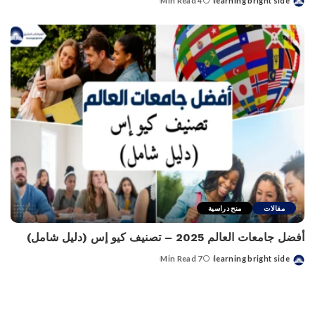
4 Min Read
learning bright side
Posted
by
مقالات
منح دراسية
أفضل جامعات العالم 2025 – تصنيف كيو إس (دليل شامل)
7 Min Read
learning bright side
Posted
by