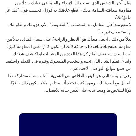
مثال آخر: الشخص الذي يسبب لك الإزعاج والقلق في حياتك ، بدلًا من
مقاومة صداقته السامة معك ، اقطع علاقتك به فورًا ، فحسب قول “كف عن
ما يؤذيك”.
لا تضع مبدأ في التعامل مع المشتتات: “المقاومة” ، لأن عزيمتك ومقاومتك
لها ستضعف تدريجياً.
بدلاً من ذلك ، اجعل مبدأك هو “الحظر والراحة”. على سبيل المثال ، بدلاً من
مقاومة تصفح Facebook ، احذفه لأنك لن تكون قادرًا على المقاومة كثيرًا.
أنت إنسان سيضعف أمام كل هذا العدد من المشتتات او اكتشف شغفك
وابدئ اتعلم الشي الذي تحبه واستخدم الفيسبوك وغيره في التعلم واستفيد
من جميع مواقع التواصل الاجتماعي .
وفي نهاية مقالتي عن
كيفية التخلص من التسويف
أطلب منك مشاركة هذا
المقال مع أصدقائك ، ومهما كنت تعتقد أنه يحتاجها ، فقد يكون ذلك حافزًا
قويًا لشخص ما ومساعدته على تغيير حياته للأفضل. .