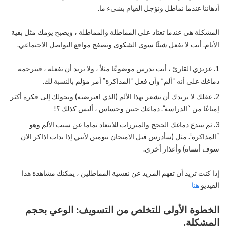
أذهاننا عندما نماطل ونؤجل القيام بشيء ما.
المشكلة هي عندما تعتاد على المماطلة والمماطلة ، ويصبح يومك مثل بقية
الأيام. أنت لا تفعل شيئًا سوى الشكوى وتصفح مواقع التواصل الاجتماعي.
عزيزي القارئ ، أنت تدرس موضوعًا مثلاً ، ولا تريد أن تفعله ، فيترجمه
دماغك على أنه “ألم” وأن فعل “المذاكرة” أمر مؤلم بالنسبة لك.
عقلك لا يريدك أن تشعر بهذا الألم (الذي افترضته) ويحولك إلى فكرة أكثر
إمتاعًا من “الدراسة”. دماغك حنين وحساس ، أليس كذلك ؟!
ثم يبتدع دماغك الحجج والمبررات للابتعاد تماما عن سبب الألم وهو
“المذاكرة”. مثل (سأدرس قبل الامتحان بيومين لأنني إذا بدات اذاكر الان
سوف أنساه) وأعذار أخرى.
إذا كنت تريد أن تفهم المزيد عن نفسية المماطلين ، يمكنك مشاهدة هذا
الفيديو
هنا
الخطوة الأولى للتخلص من التسويف: الوعي بحجم
المشكلة.