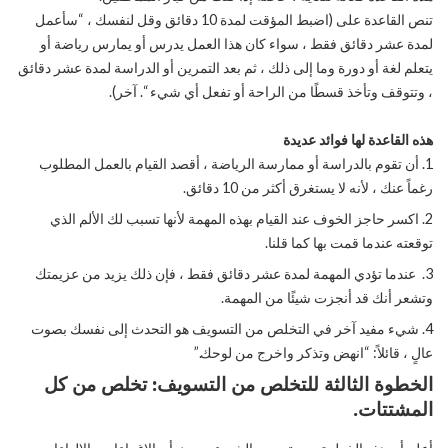
تنص القاعدة على (اضبط المؤقت لمدة 10 دقائق وقل لنفسك ، “سأعمل
لمدة عشر دقائق فقط ، سواء كان هذا العمل يدرس أو يمارس رياضة أو
يتعلم لغة أو دورة وما إلى ذلك ، ثم بعد التمرين أو الدراسة لمدة عشر دقائق
، وتتوقف وتأخذ قسطًا من الراحة أو تفعل أي شيء “. آخر).
هذه القاعدة لها فوائد عديدة
أن تقوم بالدراسة أو ممارسة الرياضة ، أقصد القيام بالعمل المطلوب
رغماً عنك ، لأنه لا يستغرق أكثر من 10 دقائق.
اكسر حاجز الخوف عند القيام بهذه المهمة لأنها تسبب لك الألم الذي
توقعته عندما قمت بها كما قلنا.
عندما تؤدي المهمة لمدة عشر دقائق فقط ، فإن ذلك يزيد من عزيمتك
وتشعر أنك قد أنجزت شيئًا من المهمة.
شيء مفيد آخر في التخلص من التسويف هو التحدث إلى نفسك بصوت
عالٍ ، قائلاً: “انهض وتذكر واخرج من لوحك.”
الخطوة الثالثة للتخلص من التسويف: تخلص من كل
المشتتات.