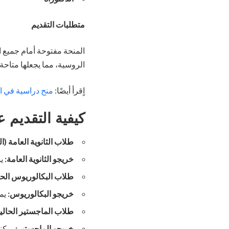
متطلبات التقديم
المنحة مفتوحة أمام جميع 
الروسية، مما يجعلها متاح
اٍقرأ أيضًا:
منح دراسية في التشيك 2024 مم
كيفية التقديم ع
طلاب الثانوية العامة (الب
خريجو الثانوية العامة:
يم
طلاب البكالوريوس الحا
خريجو البكالوريوس:
يمك
طلاب الماجستير الحالي
خريجو الماجستير:
يمكنه