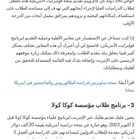
حوالي 160 دولة كل عام ويتم تقديم منحة فولبرايت الأمريكية هذه بالفعل
لطلاب الدراسات العليا لإجراء أبحاثهم التي تهدف إلى مساعدة الطلاب على
استكشاف إمكاناتهم البحثية و تزويدهم بمرافق معمل أبحاث من الدرجة
الأولى.
إذا كنت تتساءل عن الاستفسار عن معايير الأهلية وعملية التقديم لبرنامج
فولبرايت الأمريكي، فاسمح لي أن أخبرك أن هذه المعايير تختلف بشكل
كبير فيما يتعلق ببلد مقدم الطلب، ولمعرفة ذلك يمكنك زيارة موقعهم
الرسمي على الإنترنت وإضافة بلدك فيه القائمة المنسدلة للتحقق من
أهليتك ومتطلباتك.
اقرأ أيضًا:
منحة ساويرس لدراسة البكالوريوس والماجستير في امريكا
مجانا
2- برنامج طلاب مؤسسة كوكا كولا
يتعين عليك تقديم طلبك عبر الإنترنت لبرنامج علماء مؤسسة كوكا كولا قبل
2 أكتوبر 2023، وهو عبارة عن منحة دراسية أمريكية بقيمة 20 ألف دولار
أمريكي مقدمة للطلاب الدوليين لمساعدتهم على الدراسة في أفضل 5