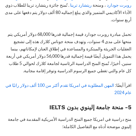
روبرت جودارد
، ومنحة
ريتشارد ترينا
. تُمنح جائزة ريتشارد ترينا للطلاب ذوي
الأداء الأكاديمي المتميز والذي يبلغ إجماليه 80 ألف دولار يتم دفعها على مدى
أربع سنوات.
تحمل مبادرة روبرت جودارد قيمة إجمالية قدرها 68,000 دولار أمريكي يتم
منحها على مدى 4 سنوات، وتهدف منحة جوناس كلارك هذه إلى تشجيع
العقليات الجريئة والمبتكرة والمساعدة في إطلاق العنان لإمكاناتهم، بينما
يحمل هذا التمويل أيضًا قيمة إجمالية قدرها 56,000 دولار أمريكي في أربعة
سنين. أخيرًا، تُمنح المنح الدراسية الرئاسية لجامعة كلارك لحوالي 5 طلاب
كل عام والتي تغطي جميع الرسوم الدراسية وتوفر إقامة مجانية.
اقرأ أيضًا:
المهن المطلوبة في امريكا تقدم أكثر من 100 ألف دولار راتبًا في
عام 2024
5- منحة جامعة إلينوي بدون IELTS
منح دراسية في امريكا جميع المنح الدراسية الأمريكية المقدمة في جامعة
إلينوي موضحة أدناه مع التفاصيل الكاملة؛