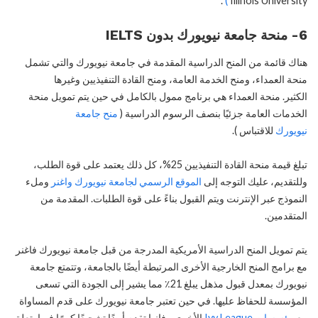
.
)
Illinois University
6- منحة جامعة نيويورك بدون IELTS
هناك قائمة من المنح الدراسية المقدمة في جامعة نيويورك والتي تشمل
منحة العمداء، ومنح الخدمة العامة، ومنح القادة التنفيذيين وغيرها
الكثير. منحة العمداء هي برنامج ممول بالكامل في حين يتم تمويل منحة
الخدمات العامة جزئيًا بنصف الرسوم الدراسية (
منح جامعة
نيويورك
للاقتباس ).
تبلغ قيمة منحة القادة التنفيذيين 25%، كل ذلك يعتمد على قوة الطلب،
وللتقديم، عليك التوجه إلى
الموقع الرسمي لجامعة نيويورك واغنر
وملء
النموذج عبر الإنترنت ويتم القبول بناءً على قوة الطلبات. المقدمة من
المتقدمين.
يتم تمويل المنح الدراسية الأمريكية المدرجة من قبل جامعة نيويورك فاغنر
مع برامج المنح الخارجية الأخرى المرتبطة أيضًا بالجامعة، وتتمتع جامعة
نيويورك بمعدل قبول مذهل يبلغ 21٪ مما يشير إلى الجودة التي تسعى
المؤسسة للحفاظ عليها. في حين تعتبر جامعة نيويورك على قدم المساواة
مع
مؤسسات Ivy League
الأخرى ، فإنها تقدم أيضًا تشجيعًا كبيرًا فيما يتعلق