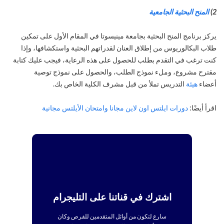
2)
المنح البحثية الجامعية
يركز برنامج المنح البحثية بجامعة مينيسوتا في المقام الأول على تمكين
طلاب البكالوريوس من إطلاق العنان لقدراتهم البحثية واستكشافها، وإذا
كنت ترغب في التقدم بطلب للحصول على هذه الرعاية، فيجب عليك كتابة
مقترح مشروع، وملء نموذج الطلب، والحصول على نموذج توصية
أعضاء
هيئة
التدريس تملأ من قبل مشرف الكلية الخاص بك.
اقرأ أيضًا:
دورات ايلتس اون لاين مجانا وامتحان الأيلتس مجانية
اشترك في قناتنا على التليجرام
سارع لتكون من أوائل المتقدمين للفرص وكان