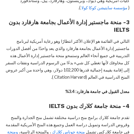
كليات أمريكية وهي ديوك، وبرينستون، وهارفارد، ييل، وستاندفورد
(
مؤسسة سايتيشن كوكا كولا
).
3- منحة ماجستير إدارة الأعمال بجامعة هارفارد بدون
IELTS
التالي في القائمة هو الإعلان الأكثر انتظارًا وهو رعاية أمريكية لبرنامج
ماجستير إدارة الأعمال بجامعة هارفارد والذي يعد واحدًا من أفضل الدورات
التدريبية في جميع أنحاء العالم وستمحو منحة ماجستير إدارة الأعمال هذه
كل مخاوفك لأنها تغطي كل شيء بدءًا من الرسوم الدراسية ونفقات السفر
إلى إقامة بقيمة إجمالية قدرها 102,200 دولار، وهي واحدة من أكبر عروض
المنح الدراسية في العالم (Citation Harvard ).
معدل القبول في جامعة هارفارد: 3.4%
4- منحة جامعة كلارك بدون IELTS
تقدم جامعة كلارك برامج منح دراسية مختلفة تشمل منح الجدارة والمنح
وقروض الدراسة وتمويل دراسة العمل وجميع هذه المنح الأمريكية المقدمة
في جامعة كلاركس تشمل
منحة جوناس كلارك
، والمنحة الرئاسية،
ومنحة