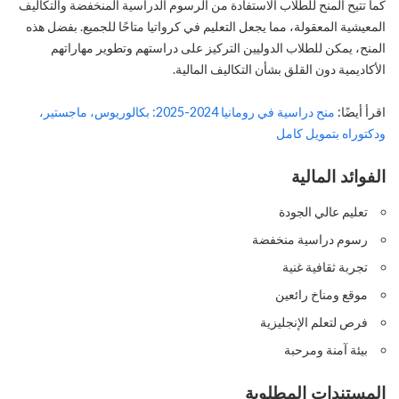
كما تتيح المنح للطلاب الاستفادة من الرسوم الدراسية المنخفضة والتكاليف
المعيشية المعقولة، مما يجعل التعليم في كرواتيا متاحًا للجميع. بفضل هذه
المنح، يمكن للطلاب الدوليين التركيز على دراستهم وتطوير مهاراتهم
الأكاديمية دون القلق بشأن التكاليف المالية.
اقرأ أيضًا:
منح دراسية في رومانيا 2024-2025: بكالوريوس، ماجستير،
ودكتوراه بتمويل كامل
الفوائد المالية
تعليم عالي الجودة
رسوم دراسية منخفضة
تجربة ثقافية غنية
موقع ومناخ رائعين
فرص لتعلم الإنجليزية
بيئة آمنة ومرحبة
المستندات المطلوبة