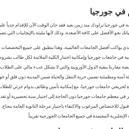
 في جورجيا
في جورجيا تراودك منذ زمن بعيد فقد حان الوقت الآن للإقدام جدياً على
اتك نحو الأفضل على كافة الأصعدة، وذلك لأنها مليئة بالإيجابيات التي تض
لذي يواكب أفضل الجامعات العالمية، وهذا ينطبق على جميع التخصصات الج
ة في جامعات جورجيا وإمكانية اختبار الكلية الملائمة لكل طالب بشرو
ة مقارنةً ببقية الدول الأوروبية والتي لا تشكل عبء مالي على الطلاب ا
بيئة آمنة ومطمئنة تضمن حرية التنقل والحياة ضمن المدينة دون قلق أو خ
 لخريجي جامعات جورجيا، مع إمكانية تأمين وظائف بدوام جزئي للطلا
ر في معظم جامعات جورجيا دون الحاجة إلى اجتياز سنة تحضيرية أو تقدي
ل للاختصاص المرغوب والاكتفاء باجتياز مرحلة الثانوية العامة بنجاح.
 الإنجليزية المعتمدة في جميع الجامعات الجورجية تقريباً.