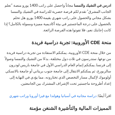
ادرس في التشيك والنمسا
مجاناً واحصل على راتب 1400 يورو منصة “تعلم
الجانب المشرق” تقدم لكم فرصة حصرية للدراسة في التشيك والنمسا
بشكل مجاني والحصول على راتب شهري بقيمة 1400 يورو. هل تحلم
بالحصول على درجة الماجستير في بيئة أكاديمية مميزة وممولة بالكامل؟ إذا
كانت إجابتك نعم، فلا تفوتوا هذه الفرصة الرائعة.
منحة CDE الأوروبية: تجربة دراسية فريدة
من خلال منحة CDE الأوروبية، يمكنكم الاستفادة من تجربة دراسية فريدة
من نوعها. ستدرسون في ثلاث دول مختلفة، بدءًا من التشيك والنمسا وصولاً
إلى فرنسا. يمكنكم إتمام العام الدراسي الأول في جامعة باريس لودرون
سالزبورغ، ثم يمكنكم الانتقال إلى جامعة جنوب بريتاني أو جامعة بالاتسكي
أولوموك لإكمال مسار التخصص الذي تختارونه، مما يؤدي في النهاية إلى
إعداد أطروحة ماجستير تحت الإشراف المشترك بين الجامعتين.
اقرأ أيضًا:
دراسة مجانية في أسبانيا وهولندا مع فيزا أوروبا وراتب شهري
المميزات المالية والتأشيرة الشنغن مؤمنة