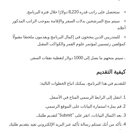
ستحصل على راتب قدره 8,220 دولارًا خلال فترة البرنامج.
سيتم منح المرشحين بدلات السفر والإقامة بموجب الراتب المذكور
أعلاه.
للمتدربين الذين ينجحون في إكمال البرنامج ويقدمون ملخصًا مقبولًا
كمؤلفين رئيسيين لمؤتمر علوم القمر والكواكب المقبل
، سيتم منحهم ما يصل إلى 1000 دولار لتغطية نفقات السفر.
كيفية التقديم
للتقديم في هذا البرنامج، يمكنك اتباع الخطوات التالية:
انتقل إلى الرابط الرسمي المتاح في الأسفل.
قم بملء استمارة البيانات على الموقع الرسمي.
بعد اكتمال البيانات، انقر على “Submit” لتقديم طلبك.
تأكد من أنك تستلم رسالة تأكيد عبر البريد الإلكتروني تفيد بتقديم طلبك