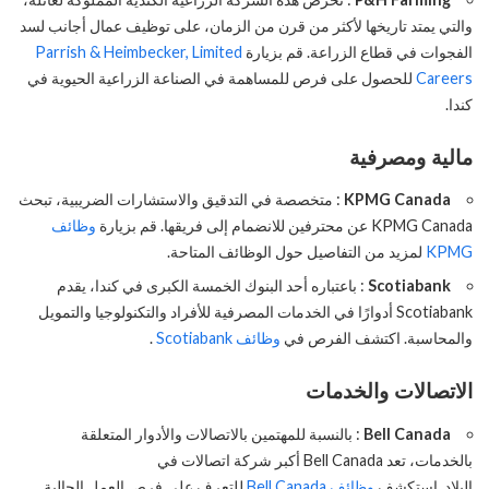
والتي يمتد تاريخها لأكثر من قرن من الزمان، على توظيف عمال أجانب لسد
الفجوات في قطاع الزراعة. قم بزيارة
Parrish & Heimbecker, Limited
Careers
للحصول على فرص للمساهمة في الصناعة الزراعية الحيوية في
كندا.
مالية ومصرفية
KPMG Canada
: متخصصة في التدقيق والاستشارات الضريبية، تبحث
KPMG Canada عن محترفين للانضمام إلى فريقها. قم بزيارة
وظائف
KPMG
لمزيد من التفاصيل حول الوظائف المتاحة.
Scotiabank
: باعتباره أحد البنوك الخمسة الكبرى في كندا، يقدم
Scotiabank أدوارًا في الخدمات المصرفية للأفراد والتكنولوجيا والتمويل
والمحاسبة. اكتشف الفرص في
وظائف Scotiabank
.
الاتصالات والخدمات
Bell Canada
: بالنسبة للمهتمين بالاتصالات والأدوار المتعلقة
بالخدمات، تعد Bell Canada أكبر شركة اتصالات في
البلاد. استكشف
وظائف Bell Canada
للتعرف على فرص العمل الحالية.