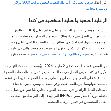
اقرأ أيضًا:
فرص العمل في أمريكا: التقديم للعقود براتب 3000 دولار
وتأشيرة مجانية
الرعاية الصحية والعناية الشخصية في كندا
بالنسبة للمهنيين الصحيين الحاصلين على تعليم دولي (IEHPs) والذين
يتطلعون إلى العمل في كندا، هناك العديد من المسارات وأنظمة الدعم
المصممة لتسهيل اندماجك في قطاع الرعاية الصحية الكندي. على وجه
التحديد، بالنسبة لأولئك الذين يبحثون عن فرص مع موعد نهائي في مارس
2024، يقدم
معرض وظائف الرعاية الصحية في فانكوفر
فرصة ممتازة.
من المقرر عقد هذا الحدث في 2 مارس 2024، ويُوصف بأنه حدث التوظيف
الأول في كندا لفرص العمل في مجالات الطب والتمريض والخدمات الصحية
المساعدة على الصعيدين المحلي والدولي. يعد هذا المعرض فريدًا من نوعه
بالنسبة لكولومبيا البريطانية، حيث يوفر منصة للمهنيين المهرة للالتقاء
بأصحاب العمل الرائدين في الصناعة. القبول مجاني للباحثين عن عمل، مما
يجعله مورداً لا يقدر بثمن لـ IEHPs التي تهدف إلى التواصل مع أصحاب
العمل المحتملين في قطاع الرعاية الصحية.