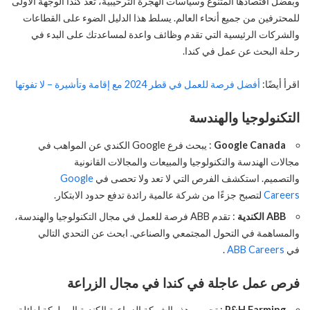
وبفضل اقتصادها المتنوع وسياسات الهجرة الترحيبية، تعد كندا الوجهة الأولى
للمحترفين من جميع أنحاء العالم. يسلط هذا الدليل الضوء على القطاعات
والشركات الرئيسية التي تقدم وظائف واعدة لمساعدتك على البدء في
رحلة البحث عن عمل في كندا.
اقرأ أيضًا:
أفضل فرصة للعمل في قطر 2024 مع إقامة وتأشيرة – لا تفوتها
التكنولوجيا والهندسة
Google Canada
: يبحث فرع Google الكندي عن المواهب في
مجالات الهندسة والتكنولوجيا والمبيعات والمجالات القانونية
والتصميم. استكشف الفرص التي لا تعد ولا تحصى في
Google
Careers
لتصبح جزءًا من شركة عالمية رائدة تدفع حدود الابتكار.
ABB الكندية
: تقدم ABB فرصة للعمل في مجال التكنولوجيا والهندسة،
والمساهمة في التحول المجتمعي والصناعي. ابحث عن التحدي التالي
في
ABB Careers
.
فرص عمل عاجلة في كندا في مجال الزراعة
P&H Farming
: تحرص هذه الشركة الزراعية الكندية المملوكة لعائلة،