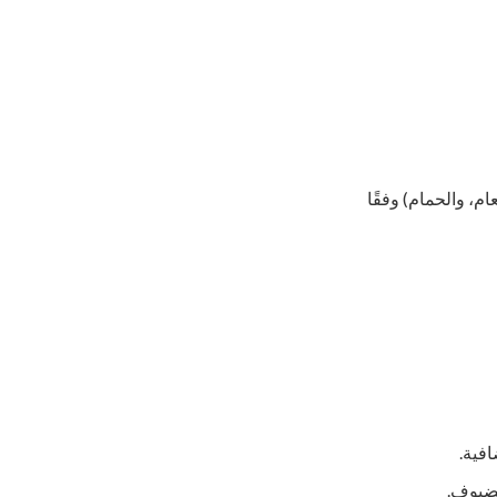
م، والحمام) وفقًا
فية.
لضيوف.