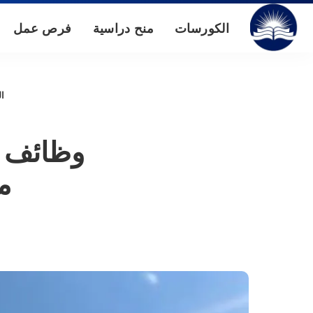
الكورسات
منح دراسية
فرص عمل
ال
وظائف خ
م