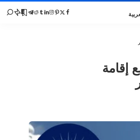
0
ر
 إقامة