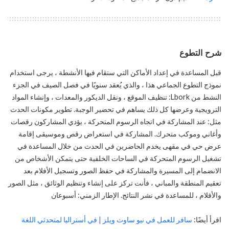
شرح التطوع
قبل المساعدة في إعداد الأماكن التي ستقام فيها الأنشطة ، يرجى استخدام
نموذج التطوع الجماعي هذا ، والذي يُعقد سنويًا في فصل الصيف في الجزء
النشط من Lbork: تنظيف الموقع ، ونقل الديكور والمعدات ، وإنشاء المواد
الترويجية وعرضها كل ذلك يساهم في تحضير الوجبة. تطوير مكونات الحدث
مثل: عند المشاركة في اتجاه الرسوم المتحركة ، يؤدي المشاركون رقصات
وأغاني وموكب متحرك. المشاركة في استعراض رقص وموسيقى إقامة
عرض حي في مقهى يخدم الحاضرين في الحدث من خلال المساعدة في
تشغيل الرسوم المتحركة في الساحات الخلفية حتى يتمكن الأشخاص من
الانضمام إلى المسيرة والمشاركة في حفظ الصور وتسجيل الأفلام بعد
تعقيم المنطقة والمباني ، فأنت تركز على إنشاء وتنظيم الوثائق ، مثل الصور
والأفلام ، للمساعدة في نشر النتائج. الإطار الزمني: أسبوعان
اقرأ أيضًا:
سافر للعمل في نيو ساوث ويلز | في أستراليا لمتحدثي اللغة