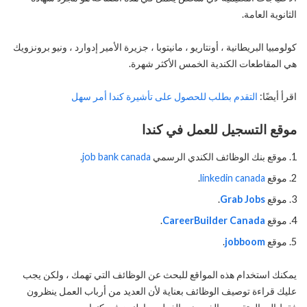
الثانوية العامة.
كولومبيا البريطانية ، أونتاريو ، مانيتوبا ، جزيرة الأمير إدوارد ، ونيو برونزويك
هي المقاطعات الكندية الخمس الأكثر شهرة.
اقرأ أيضًا:
التقدم بطلب للحصول على تأشيرة كندا أمر سهل
موقع التسجيل للعمل في كندا
موقع بنك الوظائف الكندي الرسمي
job bank canada
.
موقع
linkedin canada
.
موقع
Grab Jobs
.
موقع
CareerBuilder Canada
.
موقع
jobboom
.
يمكنك استخدام هذه المواقع للبحث عن الوظائف التي تهمك ، ولكن يجب
عليك قراءة توصيف الوظائف بعناية لأن العديد من أرباب العمل ينظرون