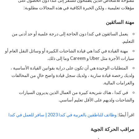
مفتوحة للأشخاص الذين يطمحون للسفر إلى كندا دون الحصول على
مؤهلات تعليمية ، ولكن الخبرة الكافية في هذه المجالات مطلوبة:
مهنة السائقين
يعمل السائقون في كندا دون الحاجة إلى درجة علمية أو حد أدنى من
التعليم.
مهنة القيادة في كندا هي قيادة الشاحنات الكبيرة أو وسائل النقل العام أو
سيارات الأجرة مثل Uber و Careem وما إلى ذلك.
المتطلبات الوحيدة هي أن تكون على دراية بقوانين القيادة الأساسية ،
ولديك رخصة قيادة سارية ، ولديك سجل قيادة واضح خالٍ من المخالفات
والغرامات المالية.
في كندا ، هناك شريحة كبيرة من العمال الذين يديرون السيارات
والشاحنات ولديهم على الأقل تعليم أساسي.
اقرأ أيضًا:
وظائف للناطقين بالعربية في كندا 2023 | سافر للعمل في كندا
مراقب الحركة الجوية