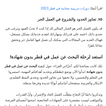
اقرأ أيضًا:
دورات تدريبية مجانية في قطر 2023
10. تجاوز الحدود والشروع في العمل الحر
قد يكون العمل الحر هو الخيار المثالي لك إذا كنت لا تحبّ القيود وترغب في
تحدي ذاتك. اعتمد على قدراتك ومهاراتك لتقدم خدماتك بشكل مستقل،
فهناك العديد من المجالات التي يمكنك أن تعمل فيها كعامل حر وتحقق
نجاحًا باهرًا.
استعد لرحلة البحث عن عمل في قطر بدون شهادة!
تلك كانت نصائحنا لكم، أعزّائي القراء، حول كيفية
البحث عن عمل في قطر
بدون شهادة
. ابدأوا الآن بوضع خططكم وتحديد أهدافكم المهنية، استمروا
في التعلم والتحسين، ولا تخفوا من تجاوز الحدود وتحدي النمط التقليدي.
الابتكار والعزيمة ستفتحان أمامكم أبوابًا جديدة وفرصًا مذهلة.
وتذكروا دائمًا أنّ النجاح يتطلّب العمل الجاد والإصرار، وأنّ القدرات
والمواهب ليست مقتصرة على الشهادات الجامعية. امنحوا أنفسكم الفرصة
للتألق وتحقيق أحلامكم المهنية، واستعدوا لاستقبال مستقبل مشرق ومليء