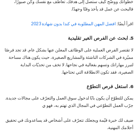
خطواتك ووضّح كيف ستصل إلى هدفك. تعاطف مع نفسك وكن صبورًا،
فالبحث عن عمل قد يأخذ وقتًا وجهدًا.
اقرأ أيضًا:
افضل المهن المطلوبة في كندا بدون شهادة 2023
5. ابحث عن الفرص الغير تقليدية
لا تقتصر الفرص العملية على الوظائف المعلن عنها بشكل عام. قد تجد فرصًا
مميّزة في الشركات الناشئة والمشاريع الصغيرة، حيث يكون هناك مساحة
لتبرز مهاراتك وتسهم بفعالية في نجاحها. لا تخف من تحديّات البداية
الصغيرة، فقد تكون الانطلاقة التي تحتاجها.
6. استغل فرص التطوّع
يمكن للتطوّع أن يكون بابًا لدخول سوق العمل والتعرّف على مجالات جديدة.
جرّب العمل التطوّعي في المجال الذي تهتم به، فهو ي
ضيف لك خبرة قيّمة ويجعلك تتعرّف على أشخاص قد يساعدونك في تحقيق
أحلامك المهنية.