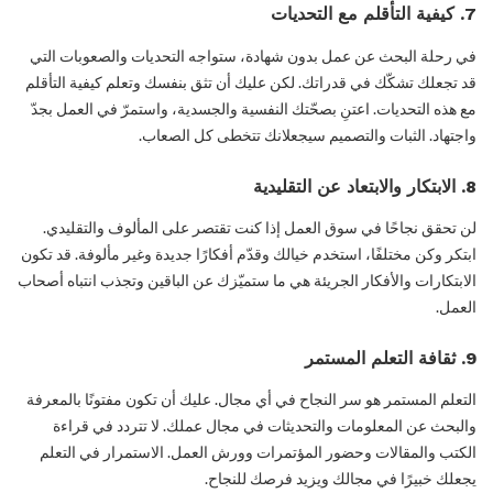
7. كيفية التأقلم مع التحديات
في رحلة البحث عن عمل بدون شهادة، ستواجه التحديات والصعوبات التي
قد تجعلك تشكّك في قدراتك. لكن عليك أن تثق بنفسك وتعلم كيفية التأقلم
مع هذه التحديات. اعتنِ بصحّتك النفسية والجسدية، واستمرّ في العمل بجدّ
واجتهاد. الثبات والتصميم سيجعلانك تتخطى كل الصعاب.
8. الابتكار والابتعاد عن التقليدية
لن تحقق نجاحًا في سوق العمل إذا كنت تقتصر على المألوف والتقليدي.
ابتكر وكن مختلفًا، استخدم خيالك وقدّم أفكارًا جديدة وغير مألوفة. قد تكون
الابتكارات والأفكار الجريئة هي ما ستميّزك عن الباقين وتجذب انتباه أصحاب
العمل.
9. ثقافة التعلم المستمر
التعلم المستمر هو سر النجاح في أي مجال. عليك أن تكون مفتونًا بالمعرفة
والبحث عن المعلومات والتحديثات في مجال عملك. لا تتردد في قراءة
الكتب والمقالات وحضور المؤتمرات وورش العمل. الاستمرار في التعلم
يجعلك خبيرًا في مجالك ويزيد فرصك للنجاح.