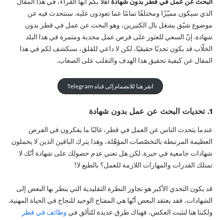
البحث عن عمل في قطر بدون شهادة
أهلاً بكم أيها القراء، في هذا المقال
الذي سيكون مميّزًا ومختلفًا تمامًا عما تعودون عليه. سنتحدث فيه عن
موضوع شيّق يشغل بال الكثيرين، وهو البحث عن عمل في قطر بدون
شهادة. إنّ السعي للعثور على فرص عمل مجدية ومثمرة في هذا البلد
الخلّاب قد يكون تحديًا حقيقيًا، لكن لا داعي للقلق، سنكشف لكم في هذا
المقال عن كيفية تحقيق هذا الهدف والتغلب على الصعاب.
انقر هنا للانضمام إلى قناه Telegram
1. تحديات البحث عن عمل بدون شهادة
عندما يتحدث الناس عن العمل في قطر، غالبًا ما يفكرون في الفرص
العظيمة المرتبطة بالتخصّصات المؤهّلة، وهذا يترك الباقين الذين لا يحملون
شهادات جامعية في حيرة. لكن هل تعني عدم حصولك على شهادة أنّك لا
تمتلك القدرات والمهارات اللازمة للعمل؟ بالطبع لا!
قد يكون التحدي الأكبر هو تجاوز النظرة التقليدية التي ينظر بها البعض إلى
الشهادات، فقد يعتقد البعض أنّها هي المفتاح الوحيد للنجاح في الحياة المهنية.
ولكننا هنا لنثبت العكس، فهناك طرق عديدة للتألق في
وظائف في قطر