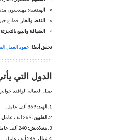
الهندسة
: مهندسون مدني
النفط والغاز
: قطاع حيو
الضيافة والبيع بالتجزئة
:
تحقق أيضًا:
عقود العمل الموسمية في ألماني
الدول التي يأت
تمثل العمالة الوافدة حوالي 70% من السكان في الكويت. أهم الدول المصدرة للعمالة ه
الهند
: 869 ألف عامل.
الفلبين
: 269 ألف عامل.
بنغلاديش
: 248 ألف عامل.
نيبال
: 246 ألف عامل.