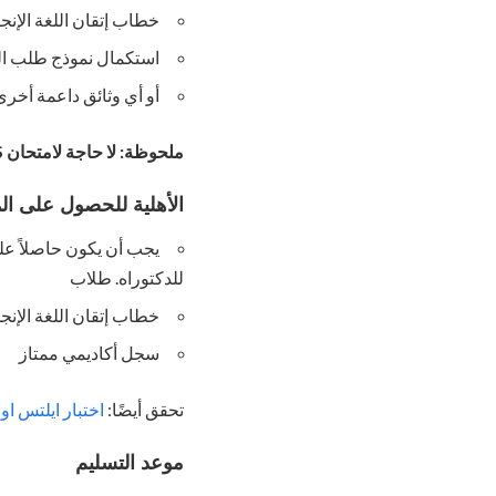
خطاب إتقان اللغة الإنجل
استكمال نموذج طلب ال
أو أي وثائق داعمة أخرى
ملحوظة: لا حاجة لامتحان IELTS للتقدم لهذه المنحة، كل ما تحتاجه هو “شهادة إتقان اللغة الإنجليزية”.
الأهلية للحصول على الم
يجب أن يكون حاصلاً عل
للدكتوراه. طلاب
خطاب إتقان اللغة الإنج
سجل أكاديمي ممتاز
تحقق أيضًا:
اختبار ايلتس اون
موعد التسليم