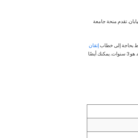
 منحة الحكومة اليابانية MEXT للدراسة في اليابان. تقدم منحة جامعة
فقط بحاجة إلى خطاب
إتقان
، ولا حاجة إلى اختبار IETLS/GRE. المدة الزمنية لدرجة الماجستير سنتان وللدكتوراه. هو 3 سنوات. يمكنك أيضًا