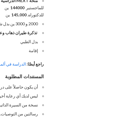
منحة MEXT الدراسية شهريًا
للماجستير
144000
ين
للدكتوراه.
145,000
ين
2000 و 3000 ين بدل شهري إضافي
تذكرة طيران
ذهاب وع
بدل الطبي
إقامة
راجع أيضًا:
الدراسة في ألمانيا
المستندات المطلوبة
أن يكون حاصلاً على در
ليس لديك أي رعاية أخر
نسخة من السيرة الذاتية
رسالتين من التوصيات.