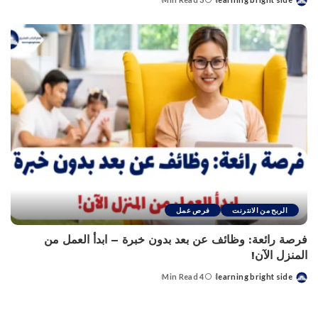
Posted
by
الربح من الانترنت
فرص عمل
فرصة رائعة: وظائف عن بعد بدون خبرة – ابدأ العمل من
المنزل الآن!
4 Min Read
learning bright side
Posted
by