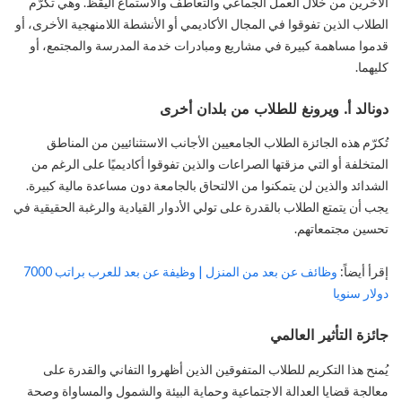
الآخرين من خلال العمل الجماعي والتعاطف والاستماع اليقظ. وهي تكرّم
الطلاب الذين تفوقوا في المجال الأكاديمي أو الأنشطة اللامنهجية الأخرى، أو
قدموا مساهمة كبيرة في مشاريع ومبادرات خدمة المدرسة والمجتمع، أو
كليهما.
دونالد أ. ويرونغ للطلاب من بلدان أخرى
تُكرّم هذه الجائزة الطلاب الجامعيين الأجانب الاستثنائيين من المناطق
المتخلفة أو التي مزقتها الصراعات والذين تفوقوا أكاديميًا على الرغم من
الشدائد والذين لن يتمكنوا من الالتحاق بالجامعة دون مساعدة مالية كبيرة.
يجب أن يتمتع الطلاب بالقدرة على تولي الأدوار القيادية والرغبة الحقيقية في
تحسين مجتمعاتهم.
إقرأ أيضاً:
وظائف عن بعد من المنزل | وظيفة عن بعد للعرب براتب 7000
دولار سنويا
جائزة التأثير العالمي
يُمنح هذا التكريم للطلاب المتفوقين الذين أظهروا التفاني والقدرة على
معالجة قضايا العدالة الاجتماعية وحماية البيئة والشمول والمساواة وصحة