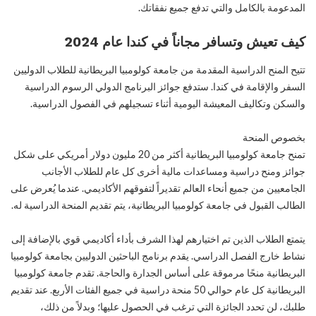
المدعومة بالكامل والتي تدفع جميع نفقاتك.
كيف تعيش وتسافر مجاناً في كندا عام 2024
تتيح المنح الدراسية المقدمة من جامعة كولومبيا البريطانية للطلاب الدوليين
السفر والإقامة في كندا. ستدفع جوائز البرنامج الدولي الرسوم الدراسية
والسكن وتكاليف المعيشة اليومية أثناء تسجيلهم في الفصول الدراسية.
بخصوص المنحة
تمنح جامعة كولومبيا البريطانية أكثر من 20 مليون دولار أمريكي على شكل
جوائز ومنح دراسية ومساعدات مالية أخرى كل عام للطلاب الأجانب
الجامعيين من جميع أنحاء العالم تقديراً لتفوقهم الأكاديمي. عندما يُعرض على
الطالب القبول في جامعة كولومبيا البريطانية، يتم تقديم المنحة الدراسية له.
يتمتع الطلاب الذين تم اختيارهم لهذا الشرف بأداء أكاديمي قوي بالإضافة إلى
نشاط خارج الفصل الدراسي. يقدم برنامج الباحثين الدوليين بجامعة كولومبيا
البريطانية منحًا مرموقة على أساس الجدارة والحاجة. تقدم جامعة كولومبيا
البريطانية كل عام حوالي 50 منحة دراسية في جميع الفئات الأربع. عند تقديم
طلبك، لن تحدد الجائزة التي ترغب في الحصول عليها؛ وبدلاً من ذلك،