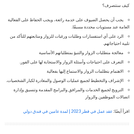
كيف ستتصرف؟
يجب أن يحصل الضيوف على خدمة رائعة، ويجب الحفاظ على الفعالية
العامة عند مستويات محددة مسبقًا.
الرد على أي استفسارات وطلبات ورغبات للزوار ومتابعتهم للتأكد من
تلبية احتياجاتهم.
معالجة متطلبات الزوار والتنبؤ بمتطلباتهم الأساسية
التعرف على احتياجات وأسئلة الزوار والاستجابة لها على الفور.
الاهتمام بتظلمات الزوار والاستماع إليها بفعالية
الإشراف والتخطيط لجميع عمليات الوصول والمغادرة لكبار الشخصيات.
الترويج لجميع الخدمات والمرافق والبرامج المقدمة وتنسيق وإدارة
اتصالات الموظفين والزوار
اقرأ أيضًا:
عقد عمل في قطر 2023 | لمدة عامين في فندق دولي