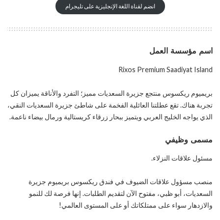
انضم لقناة اللغة الإنجليزية على تليجرام
اسم مؤسسة العمل
Rixos Premium Saadiyat Island
بريميوم ريكسوس منتجع جزيرة السعديات مميز؛ التفرد والأناقة يميزان كل
تجربة هناك. تقع عطلتنا العائلية الفخمة على شاطئ جزيرة السعديات النقي،
الذي يواجه الخليج العربي ويتميز ببحار زرقاء كريستالية ورمال بيضاء ناعمة.
مسمى وظيفي
مسئول علاقات النزلاء.
منصب مسؤول علاقات الضيوف في فندق ريكسوس بريميوم جزيرة
السعديات، أبو ظبي، مفتوح الآن لتقديم الطلبات. إنها فرصة لك للنمو
والازدهار سواء على ممتلكاتك أو على المستوى العالمي!