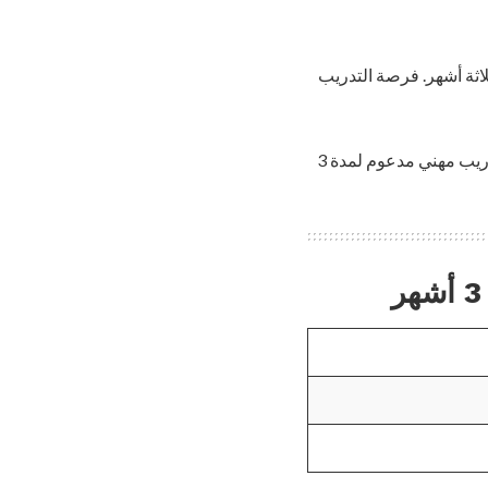
لاثة أشهر. فرصة التدريب
تعتبر هذه الفرصة، المتوفرة فقط من خلال الموقع العالمي”تعلم الجانب المشرق”، أفضل برنامج تدريب مهني مدعوم لمدة 3