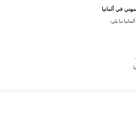
هني في ألمانيا
انيا ما يلي:
ا