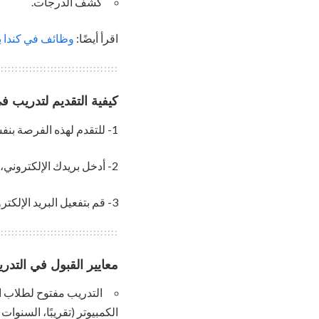
كشف الدرجات.
اقرأ أيضًا:
وظائف في كندا براتب يزيد ع
كيفية التقديم لتدريب في
1- للتقدم لهذه الفرصة بنفسك،
2- أدخل بريدك الإلكتروني، ثم اضغط على كلمة “تسجيل” هناك.
3- قم بتفعيل البريد الإلكتروني، ثم املأ بياناتك وأرسل الطلب. حظ سعيد.
معايير القبول في التدري
التدريب مفتوح لطلاب ال
الكمبيوتر (تقريبًا، السنوا