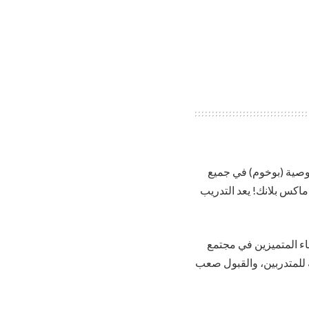
صوصية (بوخوم) في جميع
ماكس بلانك! يعد التدريب
اء المتميزين في مجتمع
ة للمتدربين، والقبول صعب