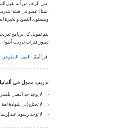
على الرغم من أننا نقبل ا
أستاذ عضو في هيئة التدريس
ومستوى النضج والخبرة الس
يتم تمويل كل برنامج تدريب 
تصور فترات تدريب أطول، إلا أن مت
اقرأ أيضًا:
العمل التطوعي في ألمانيا 2024 | شا
تدريب ممول في ألماني
لا يوجد حد أقصى للعمر.
لا تحتاج إلى شهادة لغة 
لا توجد رسوم عند إرسا