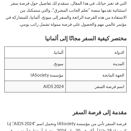
التي قد تغير حياتك. في هذا المقال، سنقدم لك تفاصيل حول فرصة سفر
استثنائية تقدمها منصة “تعلم الجانب المشرق”، والتي ستمكنك من
الاستفادة من هذه الفرصة الرائعة والسفر إلى ميونخ، ألمانيا، للمشاركة في
مؤتمر عالمي مهم والحصول على فرصة ممولة تشمل راتب يومي.
مختصر كيفية السفر مجانًا إلى ألمانيا
الدولة
ألمانيا.
المدينة
ميونخ.
الجهة المانحة
مؤسسة IASociety
اسم فرصة السفر
AIDS 2024
مقدمة إلى فرصة السفر
فرصة السفر تأتي من مؤسسة IASociety وتحمل اسم “AIDS 2024”. إذا
كنت تبلغ 18 عامًا أو أكثر في 20 يوليو 2024، وتعمل أو تتطوع أو تدرس في