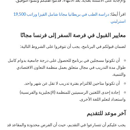
والإجابة على الأسئلة بعناية. بعد الانتهاء، قدموا طلبكم وتمنوا التوفيق.
اقرأ أيضًا:
دراسة الطب في بريطانيا مجانا شامل الفيزا وراتب 19,500
استرليني
معايير القبول في فرصة السفر إلى فرنسا مجانًا
لضمان قبولكم في البرنامج، يجب أن تتوفروا على الشروط التالية:
أن تكونوا مسجلين في برنامج للحصول على درجة جامعية بدوام كامل
طوال مدة التدريب في مجال متعلق بعمل منظمة التعاون الاقتصادي
والتنمية.
أن تكونوا متاحين للالتزام بفترة تدريب لا تقل عن شهر واحد.
إجادة إحدى اللغتين الرسميتين للمنظمة (الإنجليزية والفرنسية)
واستعداد لتعلم اللغة الأخرى.
آخر موعد للتقديم
يجب عليكم أن تتسارعوا في التقديم، حيث أن الفرص محدودة والمقاعد قد