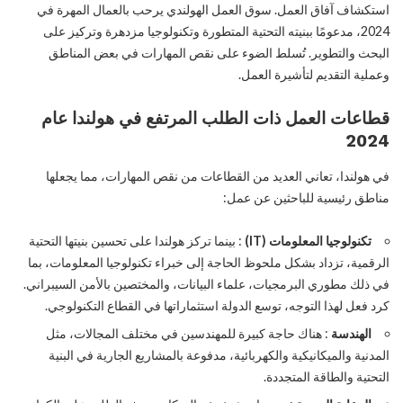
استكشاف آفاق العمل. سوق العمل الهولندي يرحب بالعمال المهرة في
2024، مدعومًا ببنيته التحتية المتطورة وتكنولوجيا مزدهرة وتركيز على
البحث والتطوير. تُسلط الضوء على نقص المهارات في بعض المناطق
وعملية التقديم لتأشيرة العمل.
قطاعات العمل ذات الطلب المرتفع في هولندا عام
2024
في هولندا، تعاني العديد من القطاعات من نقص المهارات، مما يجعلها
مناطق رئيسية للباحثين عن عمل:
تكنولوجيا المعلومات (IT)
: بينما تركز هولندا على تحسين بنيتها التحتية
الرقمية، تزداد بشكل ملحوظ الحاجة إلى خبراء تكنولوجيا المعلومات، بما
في ذلك مطوري البرمجيات، علماء البيانات، والمختصين بالأمن السيبراني.
كرد فعل لهذا التوجه، توسع الدولة استثماراتها في القطاع التكنولوجي.
الهندسة
: هناك حاجة كبيرة للمهندسين في مختلف المجالات، مثل
المدنية والميكانيكية والكهربائية، مدفوعة بالمشاريع الجارية في البنية
التحتية والطاقة المتجددة.