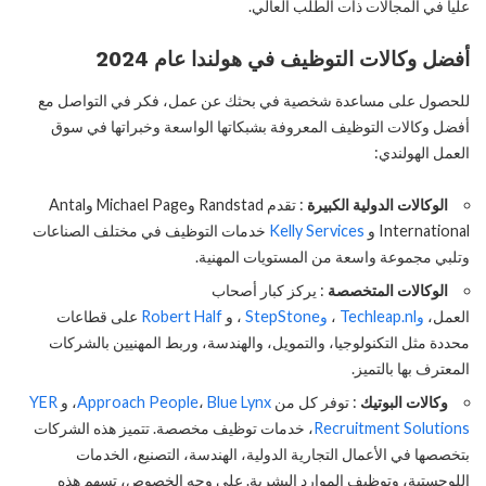
عليا في المجالات ذات الطلب العالي.
أفضل وكالات التوظيف في هولندا عام 2024
للحصول على مساعدة شخصية في بحثك عن عمل، فكر في التواصل مع
أفضل وكالات التوظيف المعروفة بشبكاتها الواسعة وخبراتها في سوق
العمل الهولندي:
الوكالات الدولية الكبيرة
: تقدم Randstad وMichael Page وAntal
International و
Kelly Services
خدمات التوظيف في مختلف الصناعات
وتلبي مجموعة واسعة من المستويات المهنية.
الوكالات المتخصصة
: يركز كبار أصحاب
العمل،
وTechleap.nl
،
وStepStone
، و
Robert Half
على قطاعات
محددة مثل التكنولوجيا، والتمويل، والهندسة، وربط المهنيين بالشركات
المعترف بها بالتميز.
وكالات البوتيك
: توفر كل من
Blue Lynx
،
Approach People
، و
YER
Recruitment Solutions
، خدمات توظيف مخصصة. تتميز هذه الشركات
بتخصصها في الأعمال التجارية الدولية، الهندسة، التصنيع، الخدمات
اللوجستية، وتوظيف الموارد البشرية. على وجه الخصوص، تسهم هذه