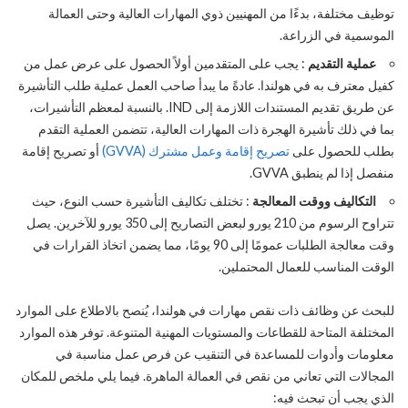
توظيف مختلفة، بدءًا من المهنيين ذوي المهارات العالية وحتى العمالة
الموسمية في الزراعة.
عملية التقديم
: يجب على المتقدمين أولاً الحصول على عرض عمل من
كفيل معترف به في هولندا. عادةً ما يبدأ صاحب العمل عملية طلب التأشيرة
عن طريق تقديم المستندات اللازمة إلى IND. بالنسبة لمعظم التأشيرات،
بما في ذلك تأشيرة الهجرة ذات المهارات العالية، تتضمن العملية التقدم
بطلب للحصول على
تصريح إقامة وعمل مشترك (GVVA)
أو تصريح إقامة
منفصل إذا لم ينطبق GVVA.
التكاليف ووقت المعالجة
: تختلف تكاليف التأشيرة حسب النوع، حيث
تتراوح الرسوم من 210 يورو لبعض التصاريح إلى 350 يورو للآخرين. يصل
وقت معالجة الطلبات عمومًا إلى 90 يومًا، مما يضمن اتخاذ القرارات في
الوقت المناسب للعمال المحتملين.
للبحث عن وظائف ذات نقص مهارات في هولندا، يُنصح بالاطلاع على الموارد
المختلفة المتاحة للقطاعات والمستويات المهنية المتنوعة. توفر هذه الموارد
معلومات وأدوات للمساعدة في التنقيب عن فرص عمل مناسبة في
المجالات التي تعاني من نقص في العمالة الماهرة. فيما يلي ملخص للمكان
الذي يجب أن تبحث فيه: