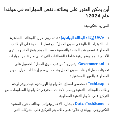
أين يمكن العثور على وظائف نقص المهارات في هولندا
عام 2024؟
الموارد الحكومية:
UWV (وكالة البطالة الهولندية)
: تقدم رؤى حول “الوظائف الشاغرة
ذات التوترات العالية في سوق العمل”، مع تسليط الضوء على الوظائف
المطلوبة. تسمح هذه المنصة بالتصفية حسب الموقع ونوع العقد ومستوى
الأقدمية، مما يوفر رؤية شاملة للقطاعات التي تعاني من نقص المهارات.
Government.nl
: يتميز بـ “مراقب سوق العمل” للحصول على
تحديثات حول اتجاهات سوق العمل ونقصه، ويقدم إرشادات حول المهن
المطلوبة والمهن المستقبلية.
TechLeap
: مخصص لقطاع التكنولوجيا الهولندي، حيث يوفر لوحة
وظائف للوظائف التقنية وينظم الأحداث لمحترفي تكنولوجيا المعلومات، مع
التركيز على الأدوار التقنية المطلوبة.
DutchTechScene
: يشارك الأخبار وقوائم الوظائف حول المشهد
التكنولوجي الهولندي. علاوة على ذلك، يتم التركيز على الشركات التي