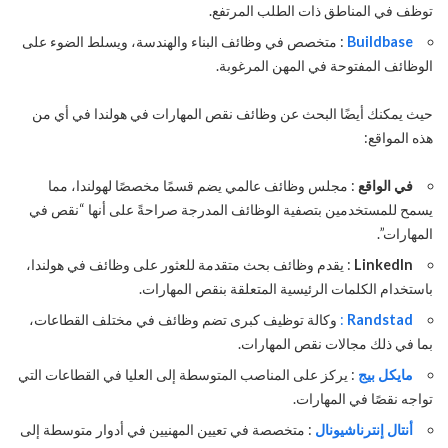
توظف في المناطق ذات الطلب المرتفع.
Buildbase
: متخصص في وظائف البناء والهندسة، ويسلط الضوء على
الوظائف المفتوحة في المهن المرغوبة.
حيث يمكنك أيضًا البحث عن وظائف نقص المهارات في هولندا في أي من
هذه المواقع:
في الواقع
: مجلس وظائف عالمي يضم قسمًا مخصصًا لهولندا، مما
يسمح للمستخدمين بتصفية الوظائف المدرجة صراحةً على أنها “نقص في
المهارات”.
LinkedIn
: يقدم وظائف بحث متقدمة للعثور على وظائف في هولندا،
باستخدام الكلمات الرئيسية المتعلقة بنقص المهارات.
Randstad
:
وكالة توظيف كبرى تضم وظائف في مختلف القطاعات،
بما في ذلك مجالات نقص المهارات.
مايكل بيج
: يركز على المناصب المتوسطة إلى العليا في القطاعات التي
تواجه نقصًا في المهارات.
أنتال إنترناشيونال
: متخصصة في تعيين المهنيين في أدوار متوسطة إلى